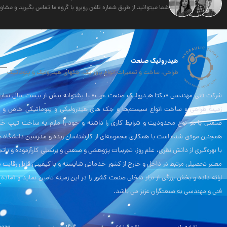
شما میتوانید از طریق شماره تلفن روبرو با گروه ما تماس بگیرید و مشاور
هیدرولیک صنعت
طراحی، ساخت و تعمیرات انواع پاور پک، جکهای هیدرولیک و پنوماتیک
شرکت فنی مهندسی «یکتا هیدرولیک صنعت غرب» با پشتوانه بیش از بیست سال سابقه
زمینۀ طراحی و ساخت انواع سیستم‌ها و جک های هیدرولیکی و پنوماتیکی خاص و 
صنعتی با هر نوع محدودیت و شرایط کاری را داشته و خود را ملزم به ساخت تیپ خ
همچنین موفق شده است با همکاری مجموعه‌ای از کارشناسان زبده و مدرسین دانشگاه ه
با بهره‌گیری از دانش نظری، علم روز، تجربیات پژوهشی و صنعتی و پرسنلی کارآزموده و باتج
معتبر تحصیلی مرتبط در داخل و خارج از کشور خدماتی شایسته و با کیفیتی قابل رقابت در
ارائه داده و بخش بزرگی از نیاز داخلی صنعت کشور را در این زمینه تامین نماید و آماده
فنی و مهندسی به صنعتگران عزیز می باشد.