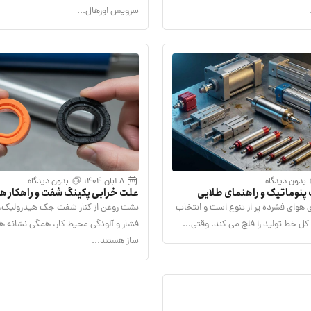
سرویس اورهال...
بدون دیدگاه
8 آبان 1404
بدون دیدگاه
پنوماتیک و راهنمای طلایی
علت خرابی پکینگ شفت و راهکار ه
یلندر
پیشگیری از آن
هوای فشرده پر از تنوع است و انتخاب
نشت روغن از کنار شفت جک هیدرولیک،
ل خط تولید را فلج می کند. وقتی...
فشار و آلودگی محیط کار، همگی نشانه ها
ساز هستند...