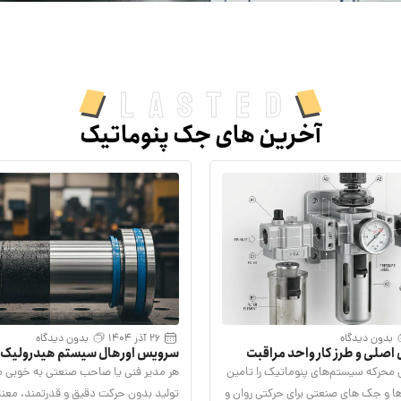
Lasted
آخرین های جک پنوماتیک
بدون دیدگاه
26 آذر 1404
بدون دیدگاه
 اصلی و طرز کار واحد مراقبت
سرویس اورهال سیستم هیدرولیک و 
دارد
نجات جک های خسته
 محرکه سیستم‌های پنوماتیک را تامین
هر مدیر فنی یا صاحب صنعتی به خوبی م
ها و جک‌ های صنعتی برای حرکتی روان و
تولید بدون حرکت دقیق و قدرتمند، معنای