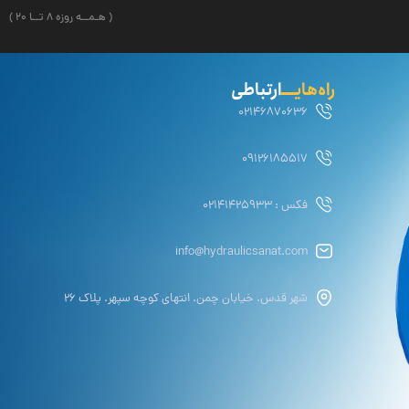
( هـمــه روزه ۸ تــا ۲۰ )
راه‌هایــــ
ارتباطی
02146870636
09126185517
فکس : 02141425933
info@hydraulicsanat.com
شهر قدس. خیابان چمن. انتهای کوچه سپهر. پلاک ۲۶