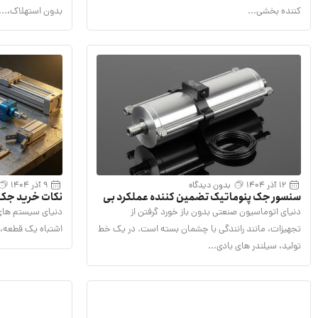
کننده بخشی...
بدون استهلاک،...
12 آذر 1404
بدون دیدگاه
9 آذر 1404
سنسور جک پنوماتیک تضمین کننده عملکرد بی‌
نکات خرید جک 
نقص سیلندر های خط تولید
انتخاب انواع س
دنیای اتوماسیون صنعتی بدون باز خورد گرفتن از
دنیای سیستم های 
تجهیزات، مانند رانندگی با چشمان بسته است. در یک خط
اشتباه یک قطعه، ک
تولید، سیلندر های بادی...