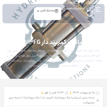
۰۲۱۴۶۸۷۰۶۳۶
محاسبگر آنلاین
article
جک پنوماتیک کمربند دار H.S-5513FG
جک پنوماتیک کمربند دار، با طراحی و ساخت در سایزهای مختلف، به‌طور خاص برای
کاربردهای صنعتی تولید شده است. این جک‌ها به‌صورت ۴ میل مهار طراحی شده‌اند و
همراه با کمربند و سیل‌های آب‌بندی اروپایی، از کیفیت بالایی برخوردارند. بدنه جک کاملاً
از فولاد ساخته شده و فرآیند گالوانیزه شدن…
15 اردیبهشت 1404
12:23 قبل از ظهر
دسته بندی:
(سیلندر) جک پنوماتیک کمربند دار
/
جک پنوماتیک
/
دسته‌ بندی
محصولات