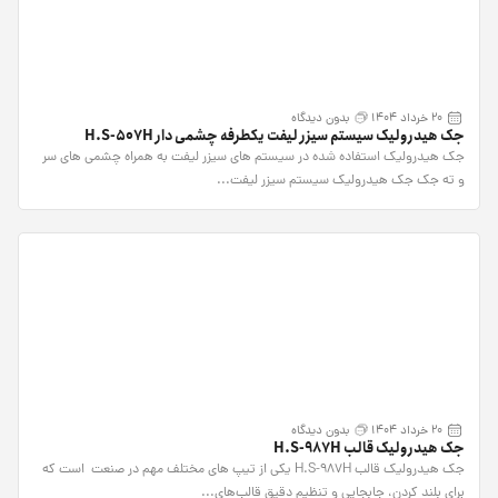
20 خرداد 1404
بدون دیدگاه
جک هیدرولیک سیستم سیزر لیفت یکطرفه چشمی دار H.S-507H
جک هیدرولیک استفاده شده در سیستم های سیزر لیفت به همراه چشمی های سر
و ته جک جک هیدرولیک سیستم سیزر لیفت...
20 خرداد 1404
بدون دیدگاه
جک هیدرولیک قالب H.S-987H
جک هیدرولیک قالب H.S-987H یکی از تیپ های مختلف مهم در صنعت است که
برای بلند کردن، جابجایی و تنظیم دقیق قالب‌های...