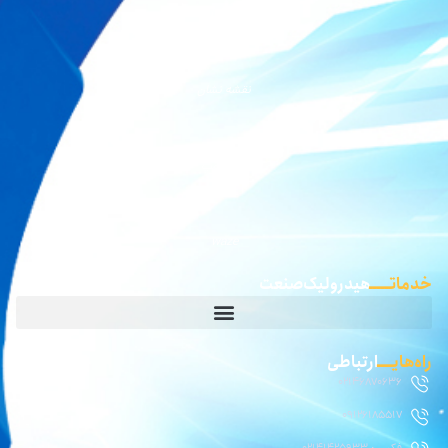
نقشه بلد
نقشه نشان
گوگل مپ
waze
خدماتـــــ
هیدرولیک صنعت
راه‌هایــــ
ارتباطی
02146870636
09126185517