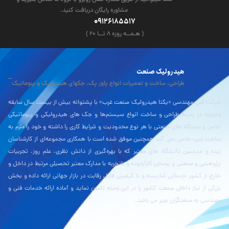
شما میتوانید از طریق شماره تلفن روبرو با گروه ما تماس بگیرید و
مشاوره رایگان دریافت کنید.
09126185517
( هـمــه روزه ۸ تــا ۲۰ )
هیدرولیک صنعت
طراحی، ساخت و تعمیرات انواع پاور پک، جکهای هیدرولیک و پنوماتیک
شرکت فنی مهندسی «یکتا هیدرولیک صنعت غرب» با پشتوانه بیش از بیست سال سابقه
وتجربه در زمینۀ طراحی و ساخت انواع سیستم‌ها و جک های هیدرولیکی و پنوماتیکی
خاص و دستگاه های صنعتی با هر نوع محدودیت و شرایط کاری را داشته و خود را ملزم به
ساخت تیپ خاص نمی کند همچنین موفق شده است با همکاری مجموعه‌ای از کارشناسان
زبده و مدرسین دانشگاه های معتبر که با بهره‌گیری از دانش نظری، علم روز، تجربیات
پژوهشی و صنعتی و پرسنلی کارآزموده و باتجربه با مدارک معتبر تحصیلی مرتبط در داخل و
خارج از کشور خدماتی شایسته و با کیفیتی قابل رقابت در بازار جهانی ارائه داده و بخش
بزرگی از نیاز داخلی صنعت کشور را در این زمینه تامین نماید و آماده ارائه خدمات فنی و
مهندسی به صنعتگران عزیز می باشد.