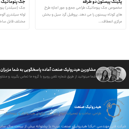
پکینگ پیستون دو طرفه
جک پنوماتیک د
مخصوص جک پنوماتیک طراحی جمع و جور اجازه طرح
جک (سیلندر) پنوم
های کوتاه پیستون را می دهد. پروفیل گرد سیل و بخش
لوله سیلندری آلو
مرکزی انعطاف...
مختلف قابل ساخت
مشاورین هیدرولیک صنعت آماده پاسخگویی به شما عزیزان 
شما میتوانید از طریق شماره تلفن روبرو با گروه ما تماس بگیرید و مشاور
هیدرولیک صنعت
طراحی، ساخت و تعمیرات انواع پاور پک، جکهای هیدرولیک و پنوماتیک
شرکت فنی مهندسی «یکتا هیدرولیک صنعت غرب» با پشتوانه بیش از بیست سال سابقه