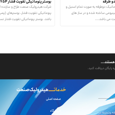
و طرفه
بوستر پنوماتیکی تقویت فشار H.S-575P
اتیک دوطرفه به صورت تمام استیل و
شرکت هیدرولیک صنعت طراح و سازنده ان
مینیومی ساخته شده و در ساز های
پنوماتیکی تقویت فشار، بوسترهای (پمپ
 می باشد....
باشد. بوستر پنوماتیکی تقویت فشار نسب
هستند...
ه رایگان دریافت کنید.
خدماتـــــ
هیدرولیک صنعت
صفحه اصلی
فروشگاه
 وتجربه در