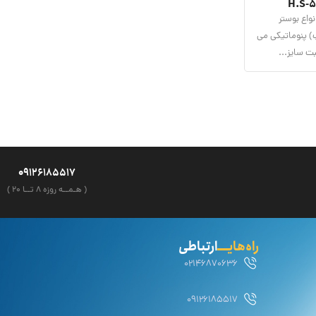
واع بوستر
) پنوماتیکی می
ت سایز...
09126185517
( هـمــه روزه ۸ تــا ۲۰ )
راه‌هایــــ
ارتباطی
02146870636
09126185517