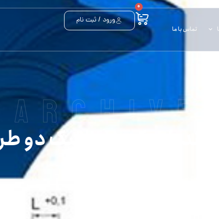
0
ورود / ثبت نام
تماس با ما
archive
لندر) جک پنوماتیک دو طر