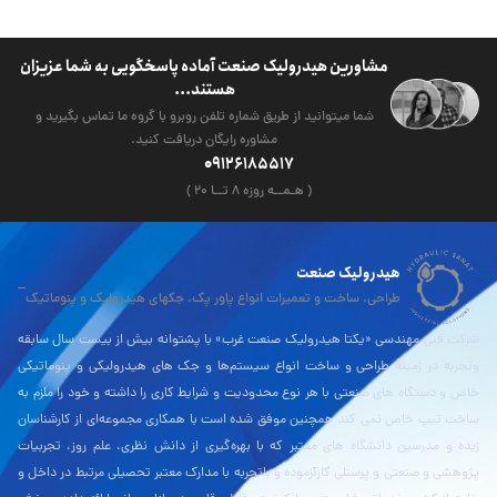
مشاورین هیدرولیک صنعت آماده پاسخگویی به شما عزیزان
هستند...
شما میتوانید از طریق شماره تلفن روبرو با گروه ما تماس بگیرید و
مشاوره رایگان دریافت کنید.
09126185517
( هـمــه روزه ۸ تــا ۲۰ )
هیدرولیک صنعت
طراحی، ساخت و تعمیرات انواع پاور پک، جکهای هیدرولیک و پنوماتیک
شرکت فنی مهندسی «یکتا هیدرولیک صنعت غرب» با پشتوانه بیش از بیست سال سابقه
وتجربه در زمینۀ طراحی و ساخت انواع سیستم‌ها و جک های هیدرولیکی و پنوماتیکی
خاص و دستگاه های صنعتی با هر نوع محدودیت و شرایط کاری را داشته و خود را ملزم به
ساخت تیپ خاص نمی کند همچنین موفق شده است با همکاری مجموعه‌ای از کارشناسان
زبده و مدرسین دانشگاه های معتبر که با بهره‌گیری از دانش نظری، علم روز، تجربیات
پژوهشی و صنعتی و پرسنلی کارآزموده و باتجربه با مدارک معتبر تحصیلی مرتبط در داخل و