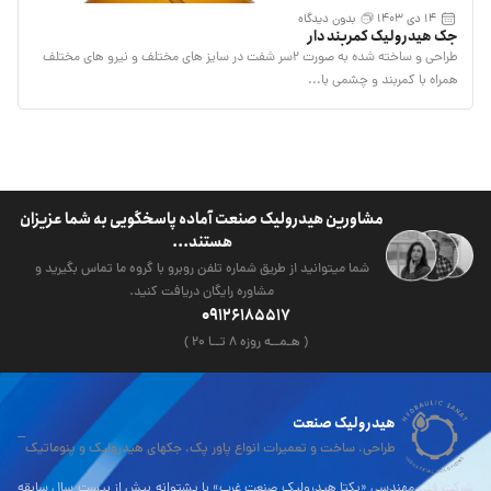
14 دی 1403
بدون دیدگاه
جک هیدرولیک کمربند دار
طراحی و ساخته شده به صورت ۲سر شفت در سایز های مختلف و نیرو های مختلف
همراه با کمربند و چشمی با...
مشاورین هیدرولیک صنعت آماده پاسخگویی به شما عزیزان
هستند...
شما میتوانید از طریق شماره تلفن روبرو با گروه ما تماس بگیرید و
مشاوره رایگان دریافت کنید.
09126185517
( هـمــه روزه ۸ تــا ۲۰ )
هیدرولیک صنعت
طراحی، ساخت و تعمیرات انواع پاور پک، جکهای هیدرولیک و پنوماتیک
شرکت فنی مهندسی «یکتا هیدرولیک صنعت غرب» با پشتوانه بیش از بیست سال سابقه