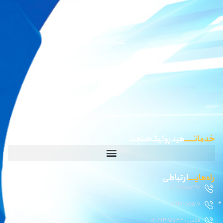
نقشه بلد
نقشه نشان
گوگل مپ
waze
خدماتـــــ
هیدرولیک صنعت
راه‌هایــــ
ارتباطی
02146870636
09126185517
فکس : 02141425933