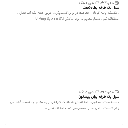
8 دی 1403
بدون دیدگاه
سیل یک طرفه برای شفت
• پکینگ اولیه کوتاه • حفاظت در برابر اکستروژن از طریق حلقه بک آپ فعال •
اصطکاک کم • بسیار مقاوم در برابر سایش U-Ring Syprim SM…
8 دی 1403
بدون دیدگاه
سیل یک طرفه برای پیستون
• مشخصات نامتقارن با لبه آببندی استاتیک طولانی تر و ضخیم تر ، نشیمنگاه ایمن
را در قسمت پایین شیار تضمین می کند • لبه آب بندی…