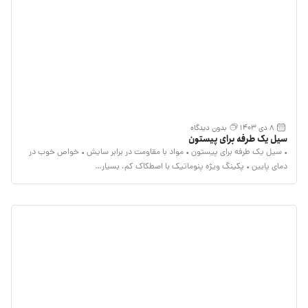
8 دی 1403
بدون دیدگاه
سیل یک طرفه برای پیستون
• سیل یک طرفه برای پیستون • مواد با مقاومت در برابر سایش • خواص خوب در
دمای پایین • پکینگ ویژه پنوماتیک با اصطکاک کم، بسیار…