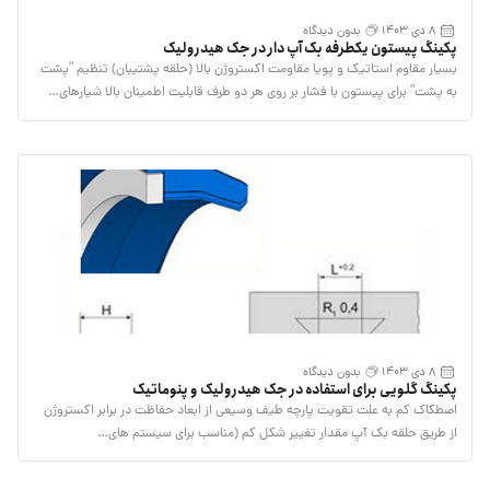
8 دی 1403
بدون دیدگاه
پکینگ پیستون یکطرفه بک آپ دار در جک هیدرولیک
بسیار مقاوم استاتیک و پویا مقاومت اکستروژن بالا (حلقه پشتیبان) تنظیم “پشت
به پشت” برای پیستون با فشار بر روی هر دو طرف قابلیت اطمینان بالا شیارهای…
8 دی 1403
بدون دیدگاه
پکینگ گلویی برای استفاده در جک هیدرولیک و پنوماتیک
اصطکاک کم به علت تقویت پارچه طیف وسیعی از ابعاد حفاظت در برابر اکستروژن
از طریق حلقه بک آپ مقدار تغییر شکل کم (مناسب برای سیستم های…