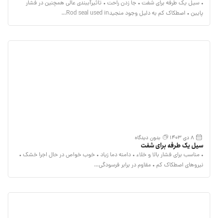
• سیل یک طرفه برای شفت • جا زدن راحت • تاثیرآببندی عالی همچنین در فشار
پایین • اصطکاک کم به دلیل وجود منجیدRod seal used in…
8 دی 1403
بدون دیدگاه
سیل یک طرفه برای شفت
• مناسب برای فشار بالا و خلاء • دامنه دما زیاد • خوب خواص در حال اجرا خشک •
نیروهای اصطکاک کم • مقاوم در برابر فرسودگی…