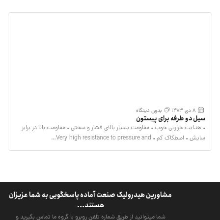
8 دی 1403
بدون دیدگاه
سیل دو طرفه برای پیستون
• هدایت حرارتی خوب • مقاومت بسیار بالای فشار و سختی • مقاومت بالا در برابر
سایش • اصطکاک کم • Very high resistance to pressure and…
مشاورین هیدرولیک صنعت آماده پاسخگویی به شما عزیزان
هستند...
شما میتوانید از طریق شماره تلفن روبرو با گروه ما تماس بگیرید و