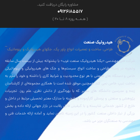
مشاوره رایگان دریافت کنید.
09126185517
( هـمــه روزه ۸ تــا ۲۰ )
هیدرولیک صنعت
طراحی، ساخت و تعمیرات انواع پاور پک، جکهای هیدرولیک و پنوماتیک
شرکت فنی مهندسی «یکتا هیدرولیک صنعت غرب» با پشتوانه بیش از بیست سال سابقه
وتجربه در زمینۀ طراحی و ساخت انواع سیستم‌ها و جک های هیدرولیکی و پنوماتیکی
خاص و دستگاه های صنعتی با هر نوع محدودیت و شرایط کاری را داشته و خود را ملزم به
ساخت تیپ خاص نمی کند همچنین موفق شده است با همکاری مجموعه‌ای از کارشناسان
زبده و مدرسین دانشگاه های معتبر که با بهره‌گیری از دانش نظری، علم روز، تجربیات
پژوهشی و صنعتی و پرسنلی کارآزموده و باتجربه با مدارک معتبر تحصیلی مرتبط در داخل و
خارج از کشور خدماتی شایسته و با کیفیتی قابل رقابت در بازار جهانی ارائه داده و بخش
بزرگی از نیاز داخلی صنعت کشور را در این زمینه تامین نماید و آماده ارائه خدمات فنی و
مهندسی به صنعتگران عزیز می باشد.