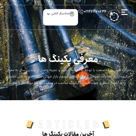
۰۲۱۴۶۸۷۰۶۳۶
محاسبگر آنلاین
Introducing
packings
معرفی پکینگ ها
شرکت هیدرولیک صنعت با توجه به اطلاعات خود و تجربه حاصل از چندین سال به معرفی
چکیده ای از اطلاعات تعدادی از پکینگ های مرسوم بازار جهانی میپردازد و راه حلی مناسب
را در اختیار مشتری جهت انتخاب پکینگ مناسب در سیلندر (جک) مورد نظر را دارد.
Articles
آخرین مقالات پکینگ ها