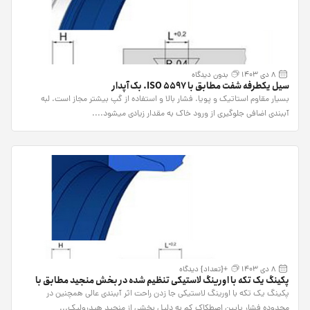
8 دی 1403
بدون دیدگاه
سیل یکطرفه شفت مطابق با ISO 5597. بک آپدار
بسیار مقاوم استاتیک و پویا. فشار بالا و استفاده از گپ بیشتر مجاز است. لبه
آببندی اضافی جلوگیری از ورود خاک به مقدار زیادی میشود....
8 دی 1403
+{تعداد} دیدگاه
پکینگ یک تکه با اورینگ لاستیکی تنظیم شده در بخش منجید مطابق با
ISO 5597.
پکینگ یک تکه با اورینگ لاستیکی جا زدن راحت اثر آببندی عالی همچنین در
محدوده فشار پایین اصطکاک کم به دلیل بخشی از منجید هیدرولیک...