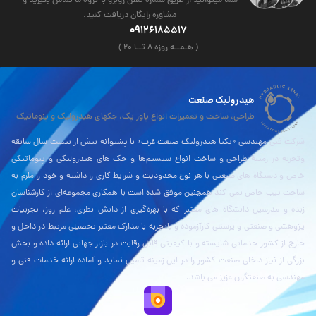
شما میتوانید از طریق شماره تلفن روبرو با گروه ما تماس بگیرید و
مشاوره رایگان دریافت کنید.
09126185517
( هـمــه روزه ۸ تــا ۲۰ )
هیدرولیک صنعت
طراحی، ساخت و تعمیرات انواع پاور پک، جکهای هیدرولیک و پنوماتیک
شرکت فنی مهندسی «یکتا هیدرولیک صنعت غرب» با پشتوانه بیش از بیست سال سابقه
وتجربه در زمینۀ طراحی و ساخت انواع سیستم‌ها و جک های هیدرولیکی و پنوماتیکی
خاص و دستگاه های صنعتی با هر نوع محدودیت و شرایط کاری را داشته و خود را ملزم به
ساخت تیپ خاص نمی کند همچنین موفق شده است با همکاری مجموعه‌ای از کارشناسان
زبده و مدرسین دانشگاه های معتبر که با بهره‌گیری از دانش نظری، علم روز، تجربیات
پژوهشی و صنعتی و پرسنلی کارآزموده و باتجربه با مدارک معتبر تحصیلی مرتبط در داخل و
خارج از کشور خدماتی شایسته و با کیفیتی قابل رقابت در بازار جهانی ارائه داده و بخش
بزرگی از نیاز داخلی صنعت کشور را در این زمینه تامین نماید و آماده ارائه خدمات فنی و
مهندسی به صنعتگران عزیز می باشد.