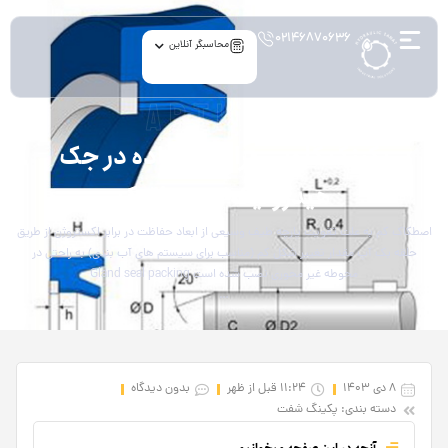
۰۲۱۴۶۸۷۰۶۳۶
محاسبگر آنلاین
article
پکینگ گلویی برای استفاده در جک
هیدرولیک و پنوماتیک
اصطکاک کم به علت تقویت پارچه طیف وسیعی از ابعاد حفاظت در برابر اکستروژن از طریق
حلقه بک آپ مقدار تغییر شکل کم (مناسب برای سیستم های آب بندی) به راحتی در
محوطه غیر محوری نصب شده است Gland seal packing
…
8 دی 1403
11:24 قبل از ظهر
بدون دیدگاه
دسته بندی:
پکینگ شفت