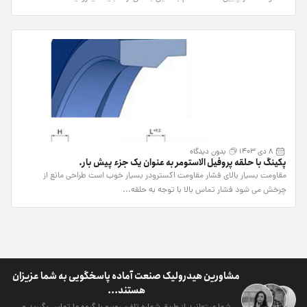
8 دی 1403
بدون دیدگاه
پکینگ با حلقه پروفیل الاستومر به عنوان یک جزء پیش بار.
مقاومت بسیار بالای فشار مقاومت اکسترودر بسیار خوب است طراحی مانع از
چرخش می شود فشار تماس بالا با توجه به حلقه...
مشاورین هیدرولیک صنعت آماده پاسخگویی به شما عزیزان
هستند...