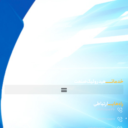
نقشه بلد
نقشه نشان
گوگل مپ
waze
خدماتـــــ
هیدرولیک صنعت
راه‌هایــــ
ارتباطی
02146870636
09126185517