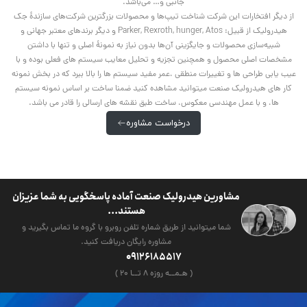
جانبی و… می‌باشد.
از دیگر افتخارات این شرکت شناخت تیپ‌ها و محصولات بزرگترین شرکت‌های سازندۀ جک
هیدرولیک از قبیل: Parker, Rexroth, hunger, Atos و دیگر برندهای معتبر جهانی و
شبیه‌سازی محصولات و جایگزینی آن‌ها بدون نیاز به نمونۀ اصلی و تنها با داشتن
مشخصات اصلی محصول و همچنین تجزیه و تحلیل معایب سیستم های فعلی بوده و با
عیب یابی طراحی ها و تغییرات منطقی ،عمر مفید سیستم ها را بالا ببرد که در بخش نمونه
کار های هیدرولیک صنعت میتوانید مشاهده کنید ضمنا ساخت بر اساس نمونه سیستم
ها، و با عمل مهندسی معکوس، ساخت طبق نقشه های ارسالی را قادر می باشد.
درخواست مشاوره
مشاورین هیدرولیک صنعت آماده پاسخگویی به شما عزیزان
هستند...
شما میتوانید از طریق شماره تلفن روبرو با گروه ما تماس بگیرید و
مشاوره رایگان دریافت کنید.
09126185517
( هـمــه روزه ۸ تــا ۲۰ )