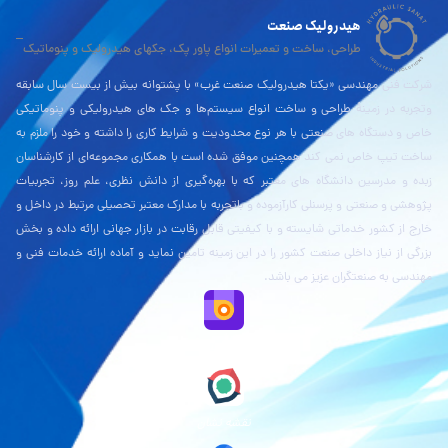
هیدرولیک صنعت
طراحی، ساخت و تعمیرات انواع پاور پک، جکهای هیدرولیک و پنوماتیک
شرکت فنی مهندسی «یکتا هیدرولیک صنعت غرب» با پشتوانه بیش از بیست سال سابقه
وتجربه در زمینۀ طراحی و ساخت انواع سیستم‌ها و جک های هیدرولیکی و پنوماتیکی
خاص و دستگاه های صنعتی با هر نوع محدودیت و شرایط کاری را داشته و خود را ملزم به
ساخت تیپ خاص نمی کند همچنین موفق شده است با همکاری مجموعه‌ای از کارشناسان
زبده و مدرسین دانشگاه های معتبر که با بهره‌گیری از دانش نظری، علم روز، تجربیات
پژوهشی و صنعتی و پرسنلی کارآزموده و باتجربه با مدارک معتبر تحصیلی مرتبط در داخل و
خارج از کشور خدماتی شایسته و با کیفیتی قابل رقابت در بازار جهانی ارائه داده و بخش
بزرگی از نیاز داخلی صنعت کشور را در این زمینه تامین نماید و آماده ارائه خدمات فنی و
مهندسی به صنعتگران عزیز می باشد.
نقشه بلد
نقشه نشان