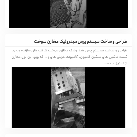
طراحی و ساخت سیستم پرس هیدرولیک مخازن سوخت
طراحی و ساخت سیستم پرس هیدرولیک مخازن سوخت شرکت های سازنده و وارد
کننده ماشین های سنگین کامیون، کامیونت،تریلی های و… که ورق این نوع مخازن
از استیل بوده....