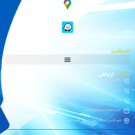
گوگل مپ
waze
خدماتـــــ
هیدرولیک صنعت
راه‌هایــــ
ارتباطی
02146870636
09126185517
فکس : 02141425933
info@hydraulicsanat.com
شهر قدس. خیابان چمن. انتهای کوچه سپهر. پلاک ۲۶