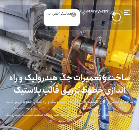
۰۲۱۴۶۸۷۰۶۳۶
محاسبگر آنلاین
Construction of
hydraulic jacks of
plastic injection
lines
ساخت و تعمیرات جک هیدرولیک و راه
اندازی خطوط تزریق قالب پلاستیک
ساخت و تعمیرات انواع سیستم های جک های هیدرولیک و راه اندازی خطوط تزریق قالب
پلاستیک در بسیاری از دستگاه های وارد شده که اغلب از کشور چین بوده سیستم
هیدرولیک دارای نقص بوده که در اکثر موارد شرکت هیدرولیک صنعت سیستم هیدرولیک
این دستگاه ها را با تغییرات جزئی…