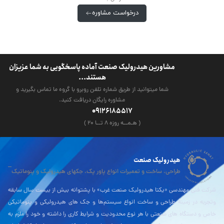
درخواست مشاوره
مشاورین هیدرولیک صنعت آماده پاسخگویی به شما عزیزان
هستند...
شما میتوانید از طریق شماره تلفن روبرو با گروه ما تماس بگیرید و
مشاوره رایگان دریافت کنید.
09126185517
( هـمــه روزه ۸ تــا ۲۰ )
هیدرولیک صنعت
طراحی، ساخت و تعمیرات انواع پاور پک، جکهای هیدرولیک و پنوماتیک
شرکت فنی مهندسی «یکتا هیدرولیک صنعت غرب» با پشتوانه بیش از بیست سال سابقه
وتجربه در زمینۀ طراحی و ساخت انواع سیستم‌ها و جک های هیدرولیکی و پنوماتیکی
خاص و دستگاه های صنعتی با هر نوع محدودیت و شرایط کاری را داشته و خود را ملزم به