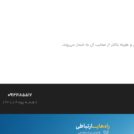
زینه بالاتر از معایب آن به شمار می‌روند.
09126185517
( هـمــه روزه ۸ تــا ۲۰ )
راه‌هایــــ
ارتباطی
02146870636