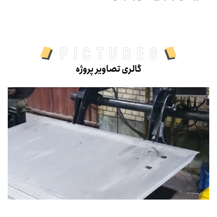
pictures
گالری تصاویر پروژه