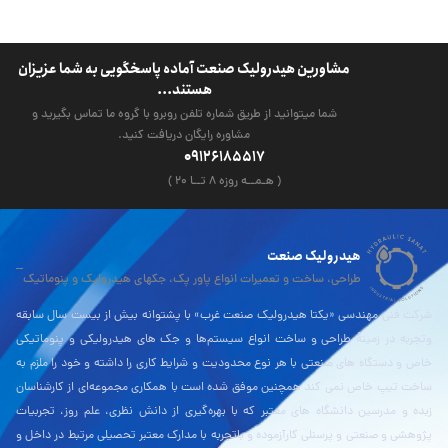
مشاورین هیدرولیک صنعت آماده پاسخگویی به شما عزیزان
هستند...
شما میتوانید از طریق شماره تلفن روبرو با گروه ما تماس بگیرید و
مشاوره رایگان دریافت کنید.
09126185517
( هـمــه روزه ۸ تــا ۲۰ )
هیدرولیک صنعت
طراحی، ساخت و تعمیرات انواع پاور پک، جکهای هیدرولیک و پنوماتیک
شرکت فنی مهندسی «یکتا هیدرولیک صنعت غرب» با پشتوانه بیش از بیست سال سابقه
وتجربه در زمینۀ طراحی و ساخت انواع سیستم‌ها و جک های هیدرولیکی و پنوماتیکی
خاص و دستگاه های صنعتی با هر نوع محدودیت و شرایط کاری را داشته و خود را ملزم به
ساخت تیپ خاص نمی کند همچنین موفق شده است با همکاری مجموعه‌ای از کارشناسان
زبده و مدرسین دانشگاه های معتبر که با بهره‌گیری از دانش نظری، علم روز، تجربیات
پژوهشی و صنعتی و پرسنلی کارآزموده و باتجربه با مدارک معتبر تحصیلی مرتبط در داخل و