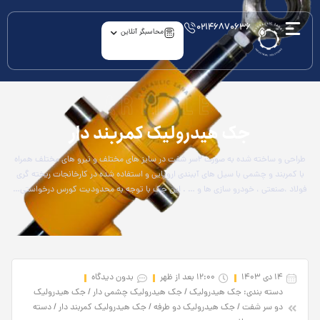
۰۲۱۴۶۸۷۰۶۳۶
محاسبگر آنلاین
article
جک هیدرولیک کمربند دار
طراحی و ساخته شده به صورت ۲سر شفت در سایز های مختلف و نیرو های مختلف همراه
با کمربند و چشمی با سیل های آببندی اروپایی و استفاده شده در کارخانجات ریخته گری
فولاد ،صنعتی ، خودرو سازی ها و … . این جک با توجه به محدودیت کورس درخواستی…
14 دی 1403
12:00 بعد از ظهر
بدون دیدگاه
دسته بندی:
جک‌ هیدرولیک
/
جک هیدرولیک چشمی دار
/
جک هیدرولیک
دو سر شفت
/
جک هیدرولیک دو طرفه
/
جک هیدرولیک کمربند دار
/
دسته‌