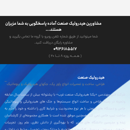
مشاورین هیدرولیک صنعت آماده پاسخگویی به شما عزیزان
هستند...
شما میتوانید از طریق شماره تلفن روبرو با گروه ما تماس بگیرید و
مشاوره رایگان دریافت کنید.
09126185517
( هـمــه روزه ۸ تــا ۲۰ )
هیدرولیک صنعت
طراحی، ساخت و تعمیرات انواع پاور پک، جکهای هیدرولیک و پنوماتیک
شرکت فنی مهندسی «یکتا هیدرولیک صنعت غرب» با پشتوانه بیش از بیست سال سابقه
وتجربه در زمینۀ طراحی و ساخت انواع سیستم‌ها و جک های هیدرولیکی و پنوماتیکی
خاص و دستگاه های صنعتی با هر نوع محدودیت و شرایط کاری را داشته و خود را ملزم به
ساخت تیپ خاص نمی کند همچنین موفق شده است با همکاری مجموعه‌ای از کارشناسان
زبده و مدرسین دانشگاه های معتبر که با بهره‌گیری از دانش نظری، علم روز، تجربیات
پژوهشی و صنعتی و پرسنلی کارآزموده و باتجربه با مدارک معتبر تحصیلی مرتبط در داخل و