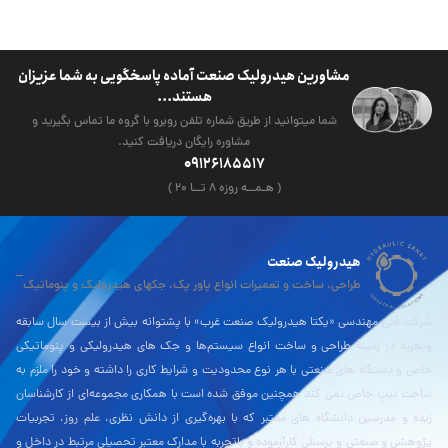
مشاورین هیدرولیک صنعت آماده پاسخگویی به شما عزیزان
هستند...
شما میتوانید از طریق شماره تلفن روبرو با گروه ما تماس بگیرید و
مشاوره رایگان دریافت کنید.
09126185517
( هـمــه روزه ۸ تــا ۲۰ )
هیدرولیک صنعت
طراحی، ساخت و تعمیرات انواع پاور پک، جکهای هیدرولیک و پنوماتیک
شرکت فنی مهندسی «یکتا هیدرولیک صنعت غرب» با پشتوانه بیش از بیست سال سابقه
وتجربه در زمینۀ طراحی و ساخت انواع سیستم‌ها و جک های هیدرولیکی و پنوماتیکی
خاص و دستگاه های صنعتی با هر نوع محدودیت و شرایط کاری را داشته و خود را ملزم به
ساخت تیپ خاص نمی کند همچنین موفق شده است با همکاری مجموعه‌ای از کارشناسان
زبده و مدرسین دانشگاه های معتبر که با بهره‌گیری از دانش نظری، علم روز، تجربیات
پژوهشی و صنعتی و پرسنلی کارآزموده و باتجربه با مدارک معتبر تحصیلی مرتبط در داخل و