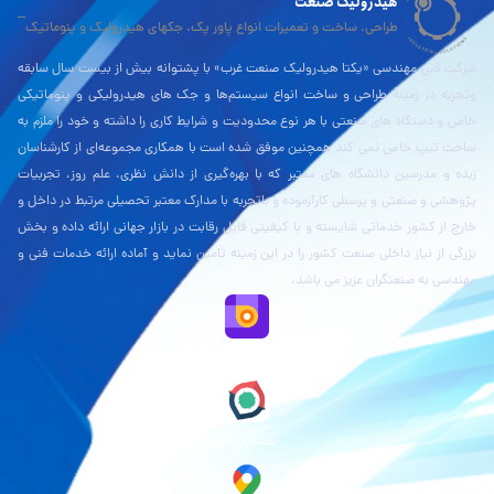
هیدرولیک صنعت
طراحی، ساخت و تعمیرات انواع پاور پک، جکهای هیدرولیک و پنوماتیک
شرکت فنی مهندسی «یکتا هیدرولیک صنعت غرب» با پشتوانه بیش از بیست سال سابقه
وتجربه در زمینۀ طراحی و ساخت انواع سیستم‌ها و جک های هیدرولیکی و پنوماتیکی
خاص و دستگاه های صنعتی با هر نوع محدودیت و شرایط کاری را داشته و خود را ملزم به
ساخت تیپ خاص نمی کند همچنین موفق شده است با همکاری مجموعه‌ای از کارشناسان
زبده و مدرسین دانشگاه های معتبر که با بهره‌گیری از دانش نظری، علم روز، تجربیات
پژوهشی و صنعتی و پرسنلی کارآزموده و باتجربه با مدارک معتبر تحصیلی مرتبط در داخل و
خارج از کشور خدماتی شایسته و با کیفیتی قابل رقابت در بازار جهانی ارائه داده و بخش
بزرگی از نیاز داخلی صنعت کشور را در این زمینه تامین نماید و آماده ارائه خدمات فنی و
مهندسی به صنعتگران عزیز می باشد.
نقشه بلد
نقشه نشان