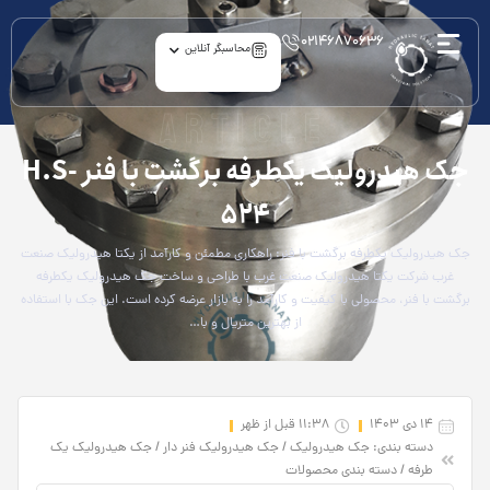
۰۲۱۴۶۸۷۰۶۳۶
محاسبگر آنلاین
article
جک هیدرولیک یکطرفه برگشت با فنر H.S-
524
جک هیدرولیک یکطرفه برگشت با فنر: راهکاری مطمئن و کارآمد از یکتا هیدرولیک صنعت
غرب شرکت یکتا هیدرولیک صنعت غرب با طراحی و ساخت جک هیدرولیک یکطرفه
برگشت با فنر، محصولی با کیفیت و کارآمد را به بازار عرضه کرده است. این جک با استفاده
از بهترین متریال و با…
14 دی 1403
11:38 قبل از ظهر
دسته بندی:
جک‌ هیدرولیک
/
جک هیدرولیک فنر دار
/
جک هیدرولیک یک
طرفه
/
دسته‌ بندی محصولات