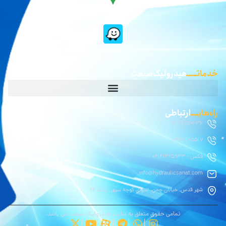
گوگل مپ
waze
خدماتـــــ
هیدرولیک صنعت
راه‌هایــــ
ارتباطی
02146870636
09126185517
فکس : 02141425933
info@hydraulicsanat.com
شهر قدس. خیابان چمن. انتهای کوچه سپهر. پلاک ۲۶
تمامی حقوق متعلق به سایت هیدرولیک صنعت می باشد.