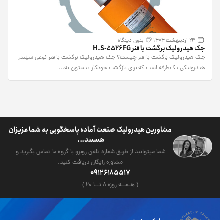
23 اردیبهشت 1404
بدون دیدگاه
جک هیدرولیک برگشت با فنر H.S-5526FG
جک هیدرولیک برگشت با فنر چیست؟ جک هیدرولیک برگشت با فنر نوعی سیلندر
هیدرولیکی یک‌طرفه است که برای بازگشت خودکار پیستون به...
مشاورین هیدرولیک صنعت آماده پاسخگویی به شما عزیزان
هستند...
شما میتوانید از طریق شماره تلفن روبرو با گروه ما تماس بگیرید و
مشاوره رایگان دریافت کنید.
09126185517
( هـمــه روزه ۸ تــا ۲۰ )