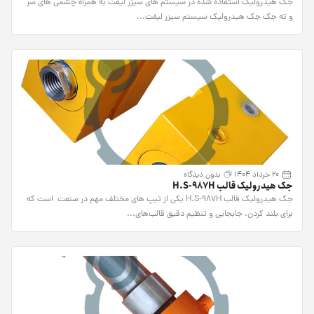
جک هیدرولیک استفاده شده در سیستم های سیزر لیفت به همراه چشمی های سر
و ته جک جک هیدرولیک سیستم سیزر لیفت...
20 خرداد 1404
بدون دیدگاه
جک هیدرولیک قالب H.S-987H
جک هیدرولیک قالب H.S-987H یکی از تیپ های مختلف مهم در صنعت است که
برای بلند کردن، جابجایی و تنظیم دقیق قالب‌های...