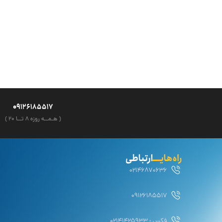
09126185517
( هـمــه روزه ۸ تــا ۲۰ )
راه‌هایــــ
ارتباطی
02146870636
09126185517
فکس : 02141425933