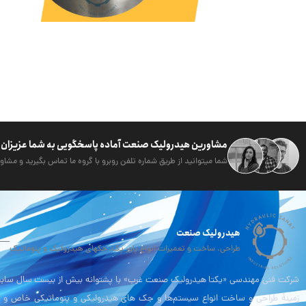
مشاورین هیدرولیک صنعت آماده پاسخگویی به شما عزیزان 
شما میتوانید از طریق شماره تلفن روبرو با گروه ما تماس بگیرید و مشاور
هیدرولیک صنعت
طراحی، ساخت و تعمیرات انواع پاور پک، جکهای هیدرولیک و پنوماتیک
شرکت فنی مهندسی «یکتا هیدرولیک صنعت غرب» با پشتوانه بیش از بیست سال سابقه
زمینۀ طراحی و ساخت انواع سیستم‌ها و جک های هیدرولیکی و پنوماتیکی خاص و 