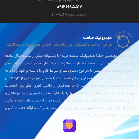
مشاوره رایگان دریافت کنید.
09126185517
( هـمــه روزه ۸ تــا ۲۰ )
هیدرولیک صنعت
طراحی، ساخت و تعمیرات انواع پاور پک، جکهای هیدرولیک و پنوماتیک
شرکت فنی مهندسی «یکتا هیدرولیک صنعت غرب» با پشتوانه بیش از بیست سال سابقه
وتجربه در زمینۀ طراحی و ساخت انواع سیستم‌ها و جک های هیدرولیکی و پنوماتیکی
خاص و دستگاه های صنعتی با هر نوع محدودیت و شرایط کاری را داشته و خود را ملزم به
ساخت تیپ خاص نمی کند همچنین موفق شده است با همکاری مجموعه‌ای از کارشناسان
زبده و مدرسین دانشگاه های معتبر که با بهره‌گیری از دانش نظری، علم روز، تجربیات
پژوهشی و صنعتی و پرسنلی کارآزموده و باتجربه با مدارک معتبر تحصیلی مرتبط در داخل و
خارج از کشور خدماتی شایسته و با کیفیتی قابل رقابت در بازار جهانی ارائه داده و بخش
بزرگی از نیاز داخلی صنعت کشور را در این زمینه تامین نماید و آماده ارائه خدمات فنی و
مهندسی به صنعتگران عزیز می باشد.
نقشه بلد