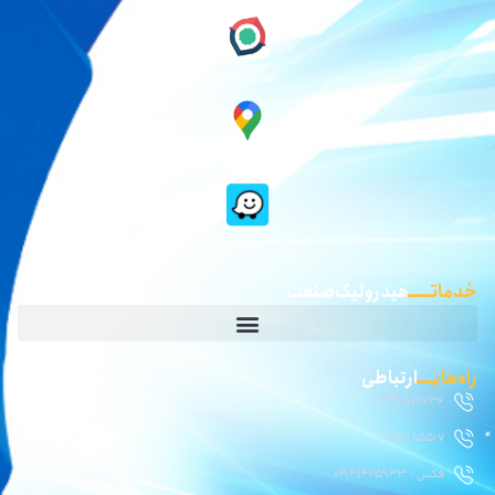
نقشه نشان
گوگل مپ
waze
خدماتـــــ
هیدرولیک صنعت
راه‌هایــــ
ارتباطی
02146870636
09126185517
فکس : 02141425933