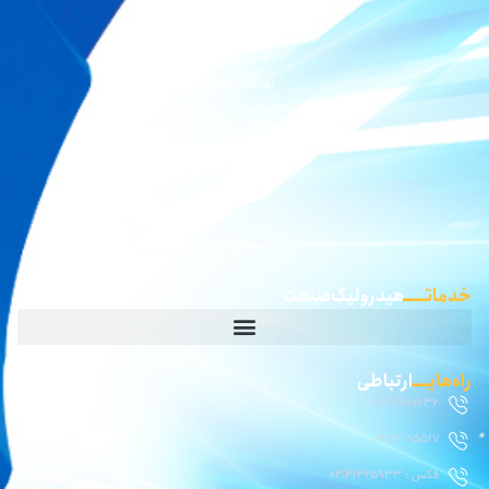
نقشه بلد
نقشه نشان
گوگل مپ
waze
خدماتـــــ
هیدرولیک صنعت
راه‌هایــــ
ارتباطی
02146870636
09126185517
فکس : 02141425933