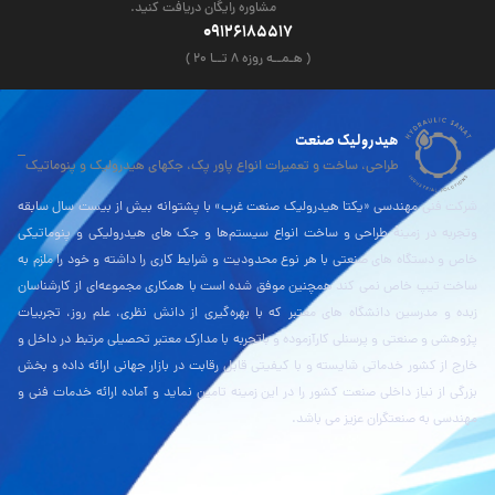
مشاوره رایگان دریافت کنید.
09126185517
( هـمــه روزه ۸ تــا ۲۰ )
هیدرولیک صنعت
طراحی، ساخت و تعمیرات انواع پاور پک، جکهای هیدرولیک و پنوماتیک
شرکت فنی مهندسی «یکتا هیدرولیک صنعت غرب» با پشتوانه بیش از بیست سال سابقه
وتجربه در زمینۀ طراحی و ساخت انواع سیستم‌ها و جک های هیدرولیکی و پنوماتیکی
خاص و دستگاه های صنعتی با هر نوع محدودیت و شرایط کاری را داشته و خود را ملزم به
ساخت تیپ خاص نمی کند همچنین موفق شده است با همکاری مجموعه‌ای از کارشناسان
زبده و مدرسین دانشگاه های معتبر که با بهره‌گیری از دانش نظری، علم روز، تجربیات
پژوهشی و صنعتی و پرسنلی کارآزموده و باتجربه با مدارک معتبر تحصیلی مرتبط در داخل و
خارج از کشور خدماتی شایسته و با کیفیتی قابل رقابت در بازار جهانی ارائه داده و بخش
بزرگی از نیاز داخلی صنعت کشور را در این زمینه تامین نماید و آماده ارائه خدمات فنی و
مهندسی به صنعتگران عزیز می باشد.