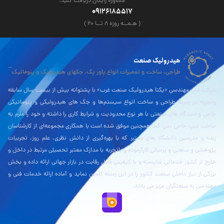
مشاوره رایگان دریافت کنید.
09126185517
( هـمــه روزه ۸ تــا ۲۰ )
هیدرولیک صنعت
طراحی، ساخت و تعمیرات انواع پاور پک، جکهای هیدرولیک و پنوماتیک
شرکت فنی مهندسی «یکتا هیدرولیک صنعت غرب» با پشتوانه بیش از بیست سال سابقه
وتجربه در زمینۀ طراحی و ساخت انواع سیستم‌ها و جک های هیدرولیکی و پنوماتیکی
خاص و دستگاه های صنعتی با هر نوع محدودیت و شرایط کاری را داشته و خود را ملزم به
ساخت تیپ خاص نمی کند همچنین موفق شده است با همکاری مجموعه‌ای از کارشناسان
زبده و مدرسین دانشگاه های معتبر که با بهره‌گیری از دانش نظری، علم روز، تجربیات
پژوهشی و صنعتی و پرسنلی کارآزموده و باتجربه با مدارک معتبر تحصیلی مرتبط در داخل و
خارج از کشور خدماتی شایسته و با کیفیتی قابل رقابت در بازار جهانی ارائه داده و بخش
بزرگی از نیاز داخلی صنعت کشور را در این زمینه تامین نماید و آماده ارائه خدمات فنی و
مهندسی به صنعتگران عزیز می باشد.
نقشه بلد