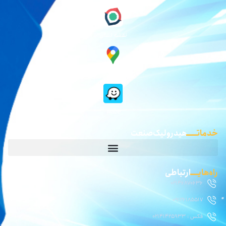
نقشه نشان
گوگل مپ
waze
خدماتـــــ
هیدرولیک صنعت
راه‌هایــــ
ارتباطی
02146870636
09126185517
فکس : 02141425933