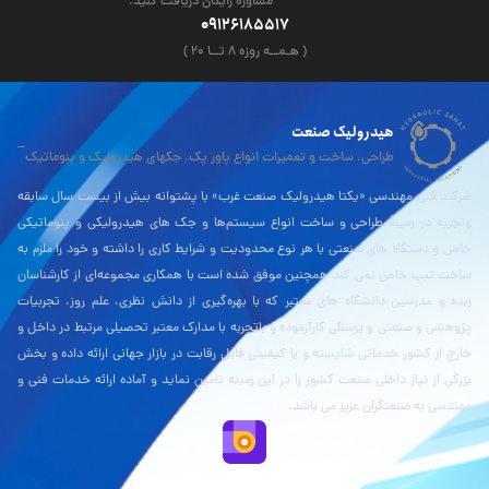
مشاوره رایگان دریافت کنید.
09126185517
( هـمــه روزه ۸ تــا ۲۰ )
هیدرولیک صنعت
طراحی، ساخت و تعمیرات انواع پاور پک، جکهای هیدرولیک و پنوماتیک
شرکت فنی مهندسی «یکتا هیدرولیک صنعت غرب» با پشتوانه بیش از بیست سال سابقه
وتجربه در زمینۀ طراحی و ساخت انواع سیستم‌ها و جک های هیدرولیکی و پنوماتیکی
خاص و دستگاه های صنعتی با هر نوع محدودیت و شرایط کاری را داشته و خود را ملزم به
ساخت تیپ خاص نمی کند همچنین موفق شده است با همکاری مجموعه‌ای از کارشناسان
زبده و مدرسین دانشگاه های معتبر که با بهره‌گیری از دانش نظری، علم روز، تجربیات
پژوهشی و صنعتی و پرسنلی کارآزموده و باتجربه با مدارک معتبر تحصیلی مرتبط در داخل و
خارج از کشور خدماتی شایسته و با کیفیتی قابل رقابت در بازار جهانی ارائه داده و بخش
بزرگی از نیاز داخلی صنعت کشور را در این زمینه تامین نماید و آماده ارائه خدمات فنی و
مهندسی به صنعتگران عزیز می باشد.
نقشه بلد