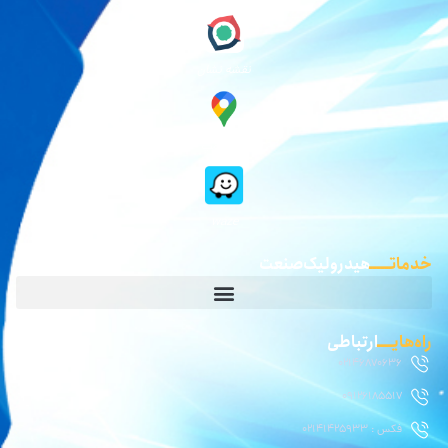
نقشه نشان
گوگل مپ
waze
خدماتـــــ
هیدرولیک صنعت
راه‌هایــــ
ارتباطی
02146870636
09126185517
فکس : 02141425933