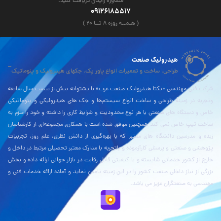
مشاوره رایگان دریافت کنید.
09126185517
( هـمــه روزه ۸ تــا ۲۰ )
هیدرولیک صنعت
طراحی، ساخت و تعمیرات انواع پاور پک، جکهای هیدرولیک و پنوماتیک
شرکت فنی مهندسی «یکتا هیدرولیک صنعت غرب» با پشتوانه بیش از بیست سال سابقه
وتجربه در زمینۀ طراحی و ساخت انواع سیستم‌ها و جک های هیدرولیکی و پنوماتیکی
خاص و دستگاه های صنعتی با هر نوع محدودیت و شرایط کاری را داشته و خود را ملزم به
ساخت تیپ خاص نمی کند همچنین موفق شده است با همکاری مجموعه‌ای از کارشناسان
زبده و مدرسین دانشگاه های معتبر که با بهره‌گیری از دانش نظری، علم روز، تجربیات
پژوهشی و صنعتی و پرسنلی کارآزموده و باتجربه با مدارک معتبر تحصیلی مرتبط در داخل و
خارج از کشور خدماتی شایسته و با کیفیتی قابل رقابت در بازار جهانی ارائه داده و بخش
بزرگی از نیاز داخلی صنعت کشور را در این زمینه تامین نماید و آماده ارائه خدمات فنی و
مهندسی به صنعتگران عزیز می باشد.
نقشه بلد