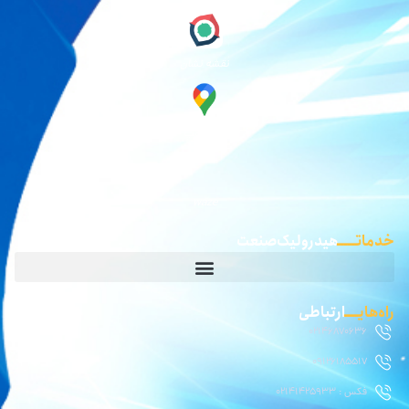
نقشه نشان
گوگل مپ
waze
خدماتـــــ
هیدرولیک صنعت
راه‌هایــــ
ارتباطی
02146870636
09126185517
فکس : 02141425933