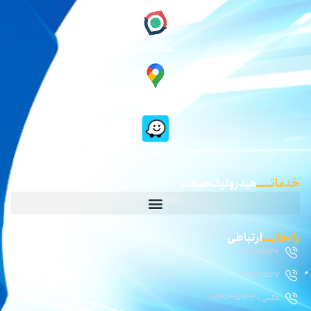
نقشه نشان
گوگل مپ
waze
خدماتـــــ
هیدرولیک صنعت
راه‌هایــــ
ارتباطی
02146870636
09126185517
فکس : 02141425933