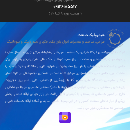
مشاوره رایگان دریافت کنید.
09126185517
( هـمــه روزه ۸ تــا ۲۰ )
هیدرولیک صنعت
طراحی، ساخت و تعمیرات انواع پاور پک، جکهای هیدرولیک و پنوماتیک
شرکت فنی مهندسی «یکتا هیدرولیک صنعت غرب» با پشتوانه بیش از بیست سال سابقه
وتجربه در زمینۀ طراحی و ساخت انواع سیستم‌ها و جک های هیدرولیکی و پنوماتیکی
خاص و دستگاه های صنعتی با هر نوع محدودیت و شرایط کاری را داشته و خود را ملزم به
ساخت تیپ خاص نمی کند همچنین موفق شده است با همکاری مجموعه‌ای از کارشناسان
زبده و مدرسین دانشگاه های معتبر که با بهره‌گیری از دانش نظری، علم روز، تجربیات
پژوهشی و صنعتی و پرسنلی کارآزموده و باتجربه با مدارک معتبر تحصیلی مرتبط در داخل و
خارج از کشور خدماتی شایسته و با کیفیتی قابل رقابت در بازار جهانی ارائه داده و بخش
بزرگی از نیاز داخلی صنعت کشور را در این زمینه تامین نماید و آماده ارائه خدمات فنی و
مهندسی به صنعتگران عزیز می باشد.
نقشه بلد