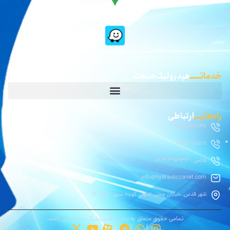
گوگل مپ
waze
خدماتـــــ
هیدرولیک صنعت
راه‌هایــــ
ارتباطی
02146870636
09126185517
فکس : 02141425933
info@hydraulicsanat.com
شهر قدس. خیابان چمن. انتهای کوچه سپهر. پلاک ۲۶
تمامی حقوق متعلق به سایت هیدرولیک صنعت می باشد.