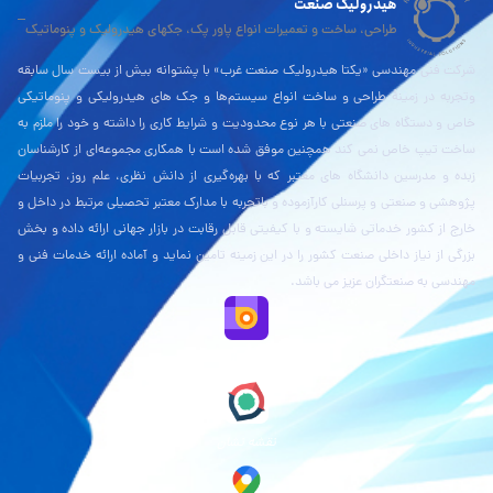
هیدرولیک صنعت
طراحی، ساخت و تعمیرات انواع پاور پک، جکهای هیدرولیک و پنوماتیک
شرکت فنی مهندسی «یکتا هیدرولیک صنعت غرب» با پشتوانه بیش از بیست سال سابقه
وتجربه در زمینۀ طراحی و ساخت انواع سیستم‌ها و جک های هیدرولیکی و پنوماتیکی
خاص و دستگاه های صنعتی با هر نوع محدودیت و شرایط کاری را داشته و خود را ملزم به
ساخت تیپ خاص نمی کند همچنین موفق شده است با همکاری مجموعه‌ای از کارشناسان
زبده و مدرسین دانشگاه های معتبر که با بهره‌گیری از دانش نظری، علم روز، تجربیات
پژوهشی و صنعتی و پرسنلی کارآزموده و باتجربه با مدارک معتبر تحصیلی مرتبط در داخل و
خارج از کشور خدماتی شایسته و با کیفیتی قابل رقابت در بازار جهانی ارائه داده و بخش
بزرگی از نیاز داخلی صنعت کشور را در این زمینه تامین نماید و آماده ارائه خدمات فنی و
مهندسی به صنعتگران عزیز می باشد.
نقشه بلد
نقشه نشان