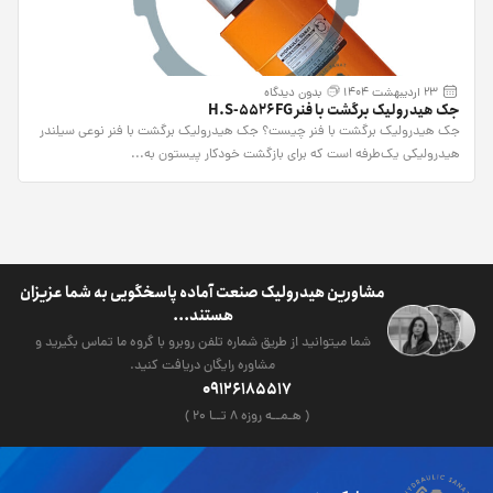
23 اردیبهشت 1404
بدون دیدگاه
جک هیدرولیک برگشت با فنر H.S-5526FG
جک هیدرولیک برگشت با فنر چیست؟ جک هیدرولیک برگشت با فنر نوعی سیلندر
هیدرولیکی یک‌طرفه است که برای بازگشت خودکار پیستون به...
مشاورین هیدرولیک صنعت آماده پاسخگویی به شما عزیزان
هستند...
شما میتوانید از طریق شماره تلفن روبرو با گروه ما تماس بگیرید و
مشاوره رایگان دریافت کنید.
09126185517
( هـمــه روزه ۸ تــا ۲۰ )