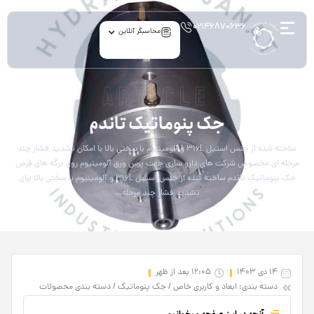
۰۲۱۴۶۸۷۰۶۳۶
محاسبگر آنلاین
article
جک پنوماتیک تاندم
ساخته شده از جنس استیل ۳۱۶L و آلومینیوم با سختی بالا با امکان تشدید فشار چند
مرحله ای مخصوص شرکت های دارو سازی جهت پرس ورق آلومینیوم روی برگه های قرص
جک پنوماتیک تاندم ساخته شده از جنس استیل ۳۱۶L و آلومینیوم با سختی بالا برای
تشدید فشار چند مرحله…
14 دی 1403
12:05 بعد از ظهر
دسته بندی:
ابعاد و کاربری خاص
/
جک پنوماتیک
/
دسته‌ بندی محصولات