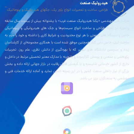
هیدرولیک صنعت
طراحی، ساخت و تعمیرات انواع پاور پک، جکهای هیدرولیک و پنوماتیک
شرکت فنی مهندسی «یکتا هیدرولیک صنعت غرب» با پشتوانه بیش از بیست سال سابقه
وتجربه در زمینۀ طراحی و ساخت انواع سیستم‌ها و جک های هیدرولیکی و پنوماتیکی
خاص و دستگاه های صنعتی با هر نوع محدودیت و شرایط کاری را داشته و خود را ملزم به
ساخت تیپ خاص نمی کند همچنین موفق شده است با همکاری مجموعه‌ای از کارشناسان
زبده و مدرسین دانشگاه های معتبر که با بهره‌گیری از دانش نظری، علم روز، تجربیات
پژوهشی و صنعتی و پرسنلی کارآزموده و باتجربه با مدارک معتبر تحصیلی مرتبط در داخل و
خارج از کشور خدماتی شایسته و با کیفیتی قابل رقابت در بازار جهانی ارائه داده و بخش
بزرگی از نیاز داخلی صنعت کشور را در این زمینه تامین نماید و آماده ارائه خدمات فنی و
مهندسی به صنعتگران عزیز می باشد.
نقشه بلد
نقشه نشان