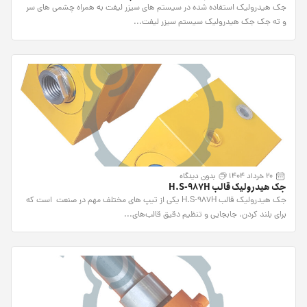
جک هیدرولیک استفاده شده در سیستم های سیزر لیفت به همراه چشمی های سر
و ته جک جک هیدرولیک سیستم سیزر لیفت...
20 خرداد 1404
بدون دیدگاه
جک هیدرولیک قالب H.S-987H
جک هیدرولیک قالب H.S-987H یکی از تیپ های مختلف مهم در صنعت است که
برای بلند کردن، جابجایی و تنظیم دقیق قالب‌های...