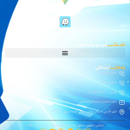
گوگل مپ
waze
خدماتـــــ
هیدرولیک صنعت
راه‌هایــــ
ارتباطی
02146870636
09126185517
فکس : 02141425933
info@hydraulicsanat.com
شهر قدس. خیابان چمن. انتهای کوچه سپهر. پلاک ۲۶
تمامی حقوق متعلق به سایت هیدرولیک صنعت می باشد.