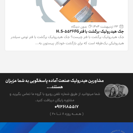
23 اردیبهشت 1404
بدون دیدگاه
جک هیدرولیک برگشت با فنر H.S-5526FG
جک هیدرولیک برگشت با فنر چیست؟ جک هیدرولیک برگشت با فنر نوعی سیلندر
هیدرولیکی یک‌طرفه است که برای بازگشت خودکار پیستون به...
مشاورین هیدرولیک صنعت آماده پاسخگویی به شما عزیزان
هستند...
شما میتوانید از طریق شماره تلفن روبرو با گروه ما تماس بگیرید و
مشاوره رایگان دریافت کنید.
09126185517
( هـمــه روزه ۸ تــا ۲۰ )