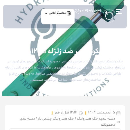
۰۲۱۴۶۸۷۰۶۳۶
محاسبگر آنلاین
article
جک ویسکوز دمپر ضد زلزله H.S-5512FG
جک ویسکوز دمپر ضد زلزله، با طراحی مهندسی دقیق و استفاده از فناوری‌های نوین، در
سایزهای مختلف تولید می‌شود. این جک‌ها به‌خصوص برای مقابله با نیروهای ناشی از زلزله
طراحی شده‌اند و به‌عنوان یک راه‌حل مؤثر در حفظ ایمنی سازه‌ها، به ویژه در برج‌ها و
ساختمان‌های بلندمرتبه، شناخته می‌شوند. سیستم…
15 اردیبهشت 1404
12:14 قبل از ظهر
دسته بندی:
جک‌ هیدرولیک
/
جک هیدرولیک چشمی دار
/
دسته‌ بندی
محصولات