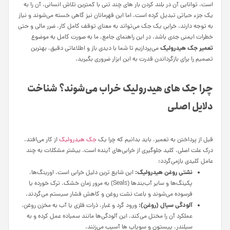
است. توانایی آن در بلند کردن بار های چند تنی با کمترین تلاش انسانی، آن را به
یک جزء حیاتی تبدیل کرده است. اما این قهرمانان نیز گاهی خسته می‌شوند و نیاز
به توجه دارند. خرابی یک جک می‌تواند به معنای توقف کامل کار، ضرر مالی و حتی
خطرات ایمنی جدی باشد. در این راهنمای جامع، ما به صورت کامل به موضوع
تعمیر جک هیدرولیک
می‌پردازیم تا شما با دیدی باز و اطلاعاتی دقیق، بهترین
تصمیم را برای بازگرداندن قدرت به این ابزار ضروری بگیرید.
چرا جک‌ های هیدرولیک خراب می‌شوند؟ شناخت
دلایل اصلی
قبل از پرداختن به تعمیر، باید بدانیم که چرا یک
جک هیدرولیک
از کار می‌افتد.
درک علت اصلی، کلید جلوگیری از خرابی‌های آینده است. بیشتر مشکلات به چند
عامل کلیدی بازمی‌گردد:
نشتی روغن هیدرولیک:
این شایع‌ ترین دلیل خرابی است. اورینگ‌ها،
پکینگ‌ها و سایر آب‌بندها (Seals) به مرور زمان خشک، ترک‌ خورده یا
فرسوده می‌شوند و باعث نشت روغن و کاهش فشار سیستم می‌گردند.
آلودگی سیال (روغن):
ورود گرد و غبار، ذرات فلزی یا آب به مخزن روغن،
عملکرد آن را مختل می‌کند. این آلودگی‌ها مانند سمباده عمل کرده و به
سیلندر، پیستون و سوپاپ‌ ها آسیب می‌زنند.