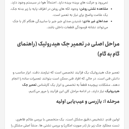
نمی‌رود و حرکت‌ های بریده بریده دارد، احتمالاً هوا در سیستم وجود دارد.
مشاهده نشتی روغن:
وجود لکه‌ های روغن در اطراف پایه یا زیر بدنه جک،
یک علامت واضح برای نیاز به تعمیر است.
صداهای غیر عادی:
شنیدن صدای جیر جیر یا ساییدگی هنگام کار با جک
می‌تواند نشانه فرسودگی قطعات داخلی باشد.
مراحل اصلی در تعمیر جک هیدرولیک (راهنمای
گام به گام)
تعمیر جک هیدرولیک یک فرآیند تخصصی است که نیازمند دقت، ابزار مناسب و
دانش فنی است. در حالی که افراد فنی ممکن است بتوانند تعمیرات ساده را انجام
تعمیر جک
دهند، مشکلات پیچیده قطعاً به تخصص و ابزار یک کارشناس
هیدرولیک
نیاز دارند. در ادامه مراحل کلی این فرآیند را مرور می‌کنیم.
مرحله ۱: بازرسی و عیب‌یابی اولیه
اولین قدم، تشخیص دقیق مشکل است. یک متخصص با بررسی علائم ظاهری،
تست عملکرد جک زیر بار (در صورت امکان) و بررسی نشتی‌ ها، منشأ اصلی مشکل را