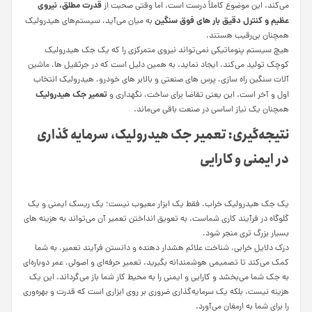
قدرت مطلق، نیروی
می‌کند. این موضوع کاملاً درست است. اما وقتی صحبت از
عظیم و کنترل دقیق بار های فوق سنگین
به میان می‌آید، سیستم‌های هیدرولیک
همچنان بی‌رقیب هستند.
هیچ سیستم پنوماتیکی نمی‌تواند نیروی متمرکزی را که یک جک هیدرولیک
کوچک تولید می‌کند، ایجاد نماید. به همین دلیل است که در جرثقیل‌ ها، ماشین‌
آلات سنگین راه‌ سازی، پرس‌ های صنعتی و بالابر های خودرو، هیدرولیک انتخاب
تعمیر جک هیدرولیک
اول و آخر است. این یعنی تقاضا برای ساخت، نگهداری و
همچنان یک نیاز اساسی در صنعت باقی می‌ماند.
نتیجه‌گیری: تعمیر جک هیدرولیک، سرمایه‌ گذاری
در ایمنی و کارایی
یک جک هیدرولیک خراب، فقط یک ابزار معیوب نیست؛ یک ریسک ایمنی و یک
گلوگاه در فرآیند کاری شماست. به تعویق انداختن تعمیر آن می‌تواند به هزینه‌ های
بسیار بزرگ‌ تری منجر شود.
درک دلایل خرابی، شناخت علائم هشدار دهنده و دانستن فرآیند تعمیر، به شما
کمک می‌کند تا تصمیمی هوشمندانه بگیرید. تعمیر حرفه‌ای و اصولی، عمر دوباره‌ای
به جک شما می‌بخشد و کارایی و ایمنی را به محیط کار شما باز می‌گرداند. این یک
هزینه نیست، بلکه یک سرمایه‌گذاری ضروری بر روی ابزاری است که قدرت و بهره‌وری
را برای شما به ارمغان می‌آورد.