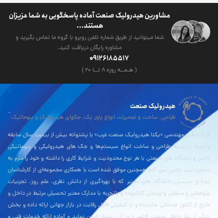
مشاورین هیدرولیک صنعت آماده پاسخگویی به شما عزیزان
هستند...
شما میتوانید از طریق شماره تلفن روبرو با گروه ما تماس بگیرید و
مشاوره رایگان دریافت کنید.
09126185517
( هـمــه روزه ۸ تــا ۲۰ )
هیدرولیک صنعت
طراحی، ساخت و تعمیرات انواع پاور پک، جکهای هیدرولیک و پنوماتیک
شرکت فنی مهندسی «یکتا هیدرولیک صنعت غرب» با پشتوانه بیش از بیست سال سابقه
وتجربه در زمینۀ طراحی و ساخت انواع سیستم‌ها و جک های هیدرولیکی و پنوماتیکی
خاص و دستگاه های صنعتی با هر نوع محدودیت و شرایط کاری را داشته و خود را ملزم به
ساخت تیپ خاص نمی کند همچنین موفق شده است با همکاری مجموعه‌ای از کارشناسان
زبده و مدرسین دانشگاه های معتبر که با بهره‌گیری از دانش نظری، علم روز، تجربیات
پژوهشی و صنعتی و پرسنلی کارآزموده و باتجربه با مدارک معتبر تحصیلی مرتبط در داخل و
خارج از کشور خدماتی شایسته و با کیفیتی قابل رقابت در بازار جهانی ارائه داده و بخش
بزرگی از نیاز داخلی صنعت کشور را در این زمینه تامین نماید و آماده ارائه خدمات فنی و