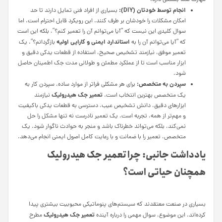
مهارت شما بستگی دارد.
انجام توسط خودتان (DIY):
بسیاری از افراد فنی تمایل دارند تا حد
امکان مشکلات را خودشان بر طرف کنند. این رویکرد قابل احترام است، اما
سوال کلیدی این نیست که “آیا می‌توانم آن را تعمیر کنم؟”، بلکه این است
استاندارد ایمنی و کارایی اولیه
که “آیا می‌توانم آن را به
بازگردانم؟”. یک
تعمیر موفق، نیازمند تشخیص صحیح، استفاده از قطعات یدکی دقیق و
ابزار مناسب است تا از عملکرد مطمئن و طولانی‌ مدت جک اطمینان حاصل
شود.
سپردن به متخصص:
برای هر مشکلی فراتر از موارد ساده، سپردن کار به
تعمیر جک هیدرولیک
یک متخصص بهترین انتخاب است.
نیازمند
ابزارهای دقیق، دانش تشخیص عیب، دسترسی به قطعات یدکی باکیفیت
و مهم‌تر از همه، تجربه است. یک تعمیر نادرست نه تنها مشکل را حل
نمی‌کند، بلکه می‌تواند خطرناک باشد و منجر به حوادث ناگوار شود. یک
متخصص، تعمیر را با ضمانت و با رعایت کامل اصول ایمنی انجام می‌دهد.
یادداشت جانبی: چرا تعمیر جک هیدرولیک
همچنان حیاتی است؟
بسیاری در صنعت معتقدند که سیستم‌های پنوماتیکی محبوبیت بیشتری پیدا
تعمیر جک هیدرولیک
کرده‌اند. این موضوع، سوال مهمی را درباره آینده
مطرح