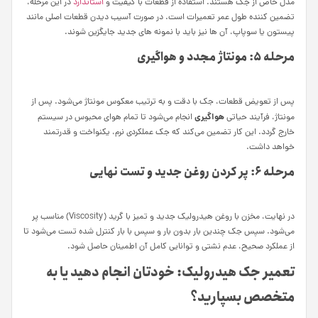
مدل خاص از جک هستند. استفاده از قطعات با کیفیت و
استاندارد
در این مرحله،
تضمین‌ کننده طول عمر تعمیرات است. در صورت آسیب دیدن قطعات اصلی مانند
پیستون یا سوپاپ، آن‌ ها نیز باید با نمونه‌ های جدید جایگزین شوند.
مرحله ۵: مونتاژ مجدد و هواگیری
پس از تعویض قطعات، جک با دقت و به ترتیب معکوس مونتاژ می‌شود. پس از
هواگیری
مونتاژ، فرآیند حیاتی
انجام می‌شود تا تمام هوای محبوس در سیستم
خارج گردد. این کار تضمین می‌کند که جک عملکردی نرم، یکنواخت و قدرتمند
خواهد داشت.
مرحله ۶: پر کردن روغن جدید و تست نهایی
در نهایت، مخزن با روغن هیدرولیک جدید و تمیز با گرید (Viscosity) مناسب پر
می‌شود. سپس جک چندین بار بدون بار و سپس با بار کنترل‌ شده تست می‌شود تا
از عملکرد صحیح، عدم نشتی و توانایی کامل آن اطمینان حاصل شود.
تعمیر جک هیدرولیک: خودتان انجام دهید یا به
متخصص بسپارید؟