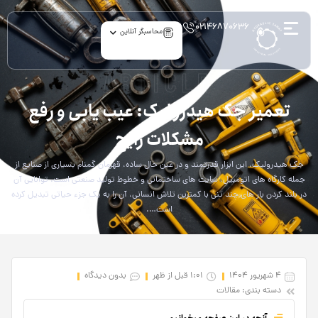
۰۲۱۴۶۸۷۰۶۳۶
محاسبگر آنلاین
article
تعمیر جک هیدرولیک: عیب‌ یابی و رفع
مشکلات رایج
جک هیدرولیک، این ابزار قدرتمند و در عین حال ساده، قهرمان گمنام بسیاری از صنایع از
جمله کارگاه‌ های اتومبیل، سایت‌ های ساختمانی و خطوط تولید صنعتی است. توانایی آن
در بلند کردن بار های چند تنی با کمترین تلاش انسانی، آن را به یک جزء حیاتی تبدیل کرده
است….
4 شهریور 1404
1:01 قبل از ظهر
بدون دیدگاه
دسته بندی:
مقالات