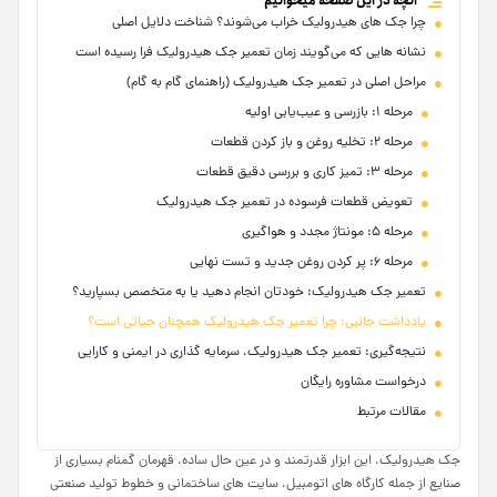
آنچه در این صفحه میخوانیم
چرا جک‌ های هیدرولیک خراب می‌شوند؟ شناخت دلایل اصلی
نشانه‌ هایی که می‌گویند زمان تعمیر جک هیدرولیک فرا رسیده است
مراحل اصلی در تعمیر جک هیدرولیک (راهنمای گام به گام)
مرحله ۱: بازرسی و عیب‌یابی اولیه
مرحله ۲: تخلیه روغن و باز کردن قطعات
مرحله ۳: تمیز کاری و بررسی دقیق قطعات
تعویض قطعات فرسوده در تعمیر جک هیدرولیک
مرحله ۵: مونتاژ مجدد و هواگیری
مرحله ۶: پر کردن روغن جدید و تست نهایی
تعمیر جک هیدرولیک: خودتان انجام دهید یا به متخصص بسپارید؟
یادداشت جانبی: چرا تعمیر جک هیدرولیک همچنان حیاتی است؟
نتیجه‌گیری: تعمیر جک هیدرولیک، سرمایه‌ گذاری در ایمنی و کارایی
درخواست مشاوره رایگان
مقالات مرتبط
جک هیدرولیک، این ابزار قدرتمند و در عین حال ساده، قهرمان گمنام بسیاری از
صنایع از جمله کارگاه‌ های اتومبیل، سایت‌ های ساختمانی و خطوط تولید صنعتی