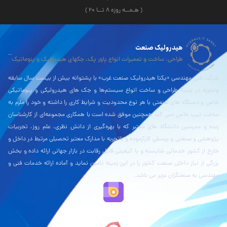
( هـمــه روزه ۸ تــا ۲۰ )
هیدرولیک صنعت
طراحی، ساخت و تعمیرات انواع پاور پک، جکهای هیدرولیک و پنوماتیک
شرکت فنی مهندسی «یکتا هیدرولیک صنعت غرب» با پشتوانه بیش از بیست سال سابقه
وتجربه در زمینۀ طراحی و ساخت انواع سیستم‌ها و جک های هیدرولیکی و پنوماتیکی
خاص و دستگاه های صنعتی با هر نوع محدودیت و شرایط کاری را داشته و خود را ملزم به
ساخت تیپ خاص نمی کند همچنین موفق شده است با همکاری مجموعه‌ای از کارشناسان
زبده و مدرسین دانشگاه های معتبر که با بهره‌گیری از دانش نظری، علم روز، تجربیات
پژوهشی و صنعتی و پرسنلی کارآزموده و باتجربه با مدارک معتبر تحصیلی مرتبط در داخل و
خارج از کشور خدماتی شایسته و با کیفیتی قابل رقابت در بازار جهانی ارائه داده و بخش
بزرگی از نیاز داخلی صنعت کشور را در این زمینه تامین نماید و آماده ارائه خدمات فنی و
مهندسی به صنعتگران عزیز می باشد.
نقشه بلد