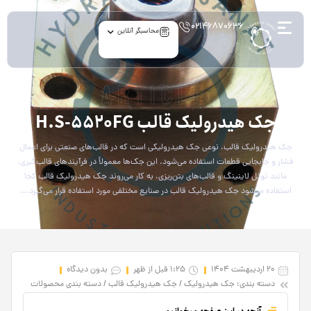
۰۲۱۴۶۸۷۰۶۳۶
محاسبگر آنلاین
article
جک هیدرولیک قالب H.S-5520FG
جک هیدرولیک قالب، نوعی جک هیدرولیکی است که در قالب‌های صنعتی برای اعمال
فشار و جابجایی قطعات استفاده می‌شود. این جک‌ها معمولاً در فرآیندهای قالب‌گیری،
مانند تونل لاینینگ و قالب‌های بتن‌ریزی، به کار می‌روند جک هیدرولیک قالب کجا
استفاده میشود جک هیدرولیک قالب در صنایع مختلفی مورد استفاده قرار می‌گیرد،…
20 اردیبهشت 1404
1:25 قبل از ظهر
بدون دیدگاه
دسته بندی:
جک‌ هیدرولیک
/
جک هیدرولیک قالب
/
دسته‌ بندی محصولات