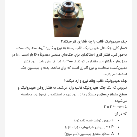
جک هیدرولیک قالب با چه فشاری کار میکند؟
فشار کاری جک‌های هیدرولیک قالب بسته به نوع و کاربرد آن‌ها متفاوت است.
فشار کاری استاندارد
160
بار
به‌طور کلی،
برای جک‌های صنعتی معمولاً
است، اما در
پرفشار
300
بار
مدل‌های
این مقدار می‌تواند تا
نیز افزایش یابد. این فشار
تعیین‌کننده ضخامت و نوع آلیاژی است که برای ساخت بدنه و پیستون جک
استفاده می‌شود.
جک هیدرولیک قال
ب چقد نیرو وارد میکند؟
جک هیدرولیک قالب
فشار روغن هیدرولیک
نیرویی که یک
وارد می‌کند، به
و
سطح مقطع پیستون
بستگی دارد. این نیرو با استفاده از فرمول زیر محاسبه
می‌شود:
F = P \times A
که در آن:
F
نیروی تولید شده (نیوتن)
P
فشار روغن هیدرولیک (پاسکال)
A
سطح مقطع پیستون (متر مربع)