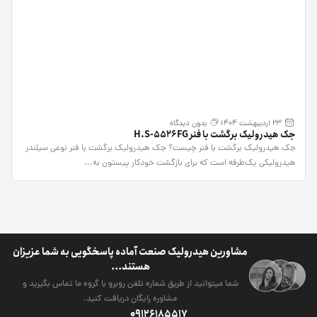
23 اردیبهشت 1404
بدون دیدگاه
جک هیدرولیک برگشت با فنر H.S-5526FG
جک هیدرولیک برگشت با فنر چیست؟ جک هیدرولیک برگشت با فنر نوعی سیلندر
هیدرولیکی یک‌طرفه است که برای بازگشت خودکار پیستون به...
مشاورین هیدرولیک صنعت آماده پاسخگویی به شما عزیزان
هستند...
شما میتوانید از طریق شماره تلفن روبرو با گروه ما تماس بگیرید و
مشاوره رایگان دریافت کنید.
09126185517