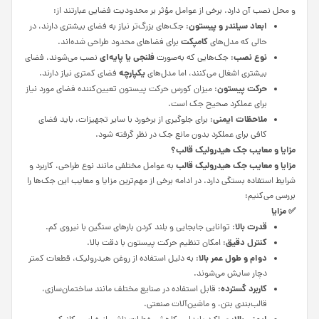
و محل نصب آن دارد. برخی از عوامل مؤثر بر محدودیت فضایی عبارتند از:
ابعاد سیلندر و پیستون
: جک‌های بزرگ‌تر نیاز به فضای بیشتری دارند، در
کامپکت
حالی که مدل‌های
برای فضاهای محدود طراحی شده‌اند.
نوع نصب
فلنجی یا پایه‌ای
: جک‌هایی که به‌صورت
نصب می‌شوند، فضای
یکپارچه
بیشتری اشغال می‌کنند، اما مدل‌های
فضای کمتری نیاز دارند.
حرکت پیستون
: میزان کورس حرکت پیستون تعیین‌کننده فضای مورد نیاز
برای عملکرد صحیح جک است.
ملاحظات ایمنی
: برای جلوگیری از برخورد با سایر تجهیزات، باید فضای
کافی برای عملکرد بدون مانع جک در نظر گرفته شود.
مزایا و معایب
جک هیدرولیک قالب؟
مزایا و معایب جک هیدرولیک قالب
به عوامل مختلفی مانند نوع طراحی، کاربرد و
شرایط استفاده بستگی دارد. در ادامه برخی از مهم‌ترین مزایا و معایب این جک‌ها را
بررسی می‌کنیم:
✅
مزایا
قدرت بالا
: توانایی جابجایی و بلند کردن بارهای سنگین با نیروی کم.
کنترل دقیق
: امکان تنظیم حرکت پیستون با دقت بالا.
دوام و طول عمر بالا
: به دلیل استفاده از روغن هیدرولیک، قطعات کمتر
دچار سایش می‌شوند.
کاربرد گسترده
: قابل استفاده در صنایع مختلف مانند ساختمان‌سازی،
قالب‌بندی بتن، و ماشین‌آلات صنعتی.