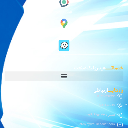
نقشه نشان
گوگل مپ
waze
خدماتـــــ
هیدرولیک صنعت
راه‌هایــــ
ارتباطی
02146870636
09126185517
فکس : 02141425933
info@hydraulicsanat.com