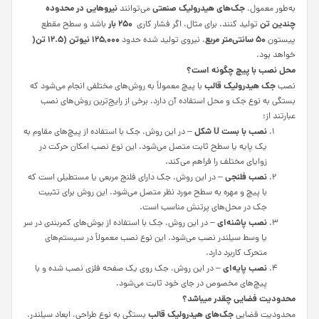
جک‌های هیدرولیک صنعتی
نیروهایی در محدوده
به‌طور معمول،
می‌توانند
چندین تن
250
بار
تولید کنند. برای مثال، اگر فشار کاری
باشد و سطح مقطع
50
سانتی‌متر مربع
125,000
نیوتن (12.5 تن
(
پیستون
، نیروی تولید شده حدود
خواهد بود.
محل نصب با پیچ چگونه است؟
جک هیدرولیک قالب
نصب
با پیچ معمولاً به روش‌های مختلفی انجام می‌شود که
بستگی به نوع جک و محل استفاده آن دارد. برخی از رایج‌ترین روش‌های نصب
عبارتند از:
نصب با بست
U
شکل
– در این روش، جک با استفاده از پیچ‌های مقاوم به
یک پایه یا سطح ثابت متصل می‌شود. این نوع نصب امکان حرکت در
زوایای مختلف را فراهم می‌کند.
نصب فلنجی
– در این روش، جک دارای فلنج مربعی یا مستطیلی است که
با پیچ و مهره به سطح مورد نظر متصل می‌شود. این روش برای تثبیت
جک در محل‌های پرتنش مناسب است.
نصب پاشنه‌ای
– در این روش، جک با استفاده از بوش‌های کمربندی در سر
یا وسط سیلندر نصب می‌شود. این نوع نصب معمولاً در سیستم‌های
متحرک کاربرد دارد.
نصب پایه‌ای
– در این روش، جک روی یک صفحه فلزی نصب شده و با
پیچ‌های مخصوص در جای خود ثابت می‌شود.
محدودیت فضایی چقدر میباشد؟
جک‌های هیدرولیک قالب
محدودیت فضایی
بستگی به نوع طراحی، ابعاد سیلندر،