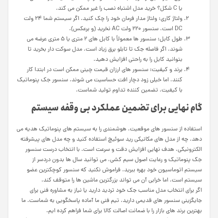
یا C شکل؟ خرید مدل اشتباه نصب را غیر ممکن می کند.
ولتاژ کاری: ولتاژ مدار فرمان خود را چک کنید. اگر سیستم شما 24 ولت
DC است، سنسور 220 ولت AC نخرید (و برعکس).
طول کابل: سنسور ها معمولاً با کابل های 2 متری یا 5 متری عرضه می
شوند. اگر فاصله جک تا تابلو برق زیاد است، مدل سوکت دار بخرید تا
بتوانید کابل را به راحتی افزایش دهید.
برند و کیفیت: سنسور های ارزان قیمت چینی ممکن است در ابتدا کار
کنند، اما خیلی زود دچار افت حساسیت می شوند. سنسور جک پنوماتیک
با کیفیت، تضمین کننده تداوم تولید شماست.
گام نهایی برای تضمین عملکرد بی‌ وقفه سیستم
استفاده از سنسور های موقعیت، هوشمندی را به سیستم های پنوماتیک هدیه می
دهد. چه از مدل های مکانیکی رید سوئیچ استفاده کنید و چه مدل های پیشرفته
الکترونیکی، هدف نهایی افزایش دقت و سرعت است. با انتخاب درست سنسور
جک پنوماتیک و رعایت اصول سیم کشی، می توانید سال ها بدون دردسر از
سیستم اتوماسیون خود بهره ببرید. فراموش نکنید که سنسور کوچکترین عضو
سیستم است، اما خرابی آن می تواند بزرگترین ماشین ها را متوقف کند.
اگر برای انتخاب مدل مناسب جک خود تردید دارید یا نیاز به مشاوره فنی برای
جایگزینی سنسور های قدیمی دارید، تیم فنی ما آماده پاسخگویی به شماست. ما
بهترین برند های بازار را با ضمانت اصالت کالا برای شما فراهم کرده ایم.