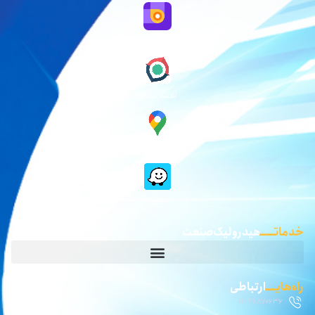
نقشه بلد
نقشه نشان
گوگل مپ
waze
خدماتـــــ
هیدرولیک صنعت
راه‌هایــــ
ارتباطی
02146870636