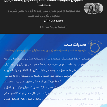
مشاورین هیدرولیک صنعت آماده پاسخگویی به شما عزیزان
هستند...
شما میتوانید از طریق شماره تلفن روبرو با گروه ما تماس بگیرید و
مشاوره رایگان دریافت کنید.
09126185517
( هـمــه روزه ۸ تــا ۲۰ )
هیدرولیک صنعت
طراحی، ساخت و تعمیرات انواع پاور پک، جکهای هیدرولیک و پنوماتیک
شرکت فنی مهندسی «یکتا هیدرولیک صنعت غرب» با پشتوانه بیش از بیست سال سابقه
وتجربه در زمینۀ طراحی و ساخت انواع سیستم‌ها و جک های هیدرولیکی و پنوماتیکی
خاص و دستگاه های صنعتی با هر نوع محدودیت و شرایط کاری را داشته و خود را ملزم به
ساخت تیپ خاص نمی کند همچنین موفق شده است با همکاری مجموعه‌ای از کارشناسان
زبده و مدرسین دانشگاه های معتبر که با بهره‌گیری از دانش نظری، علم روز، تجربیات
پژوهشی و صنعتی و پرسنلی کارآزموده و باتجربه با مدارک معتبر تحصیلی مرتبط در داخل و
خارج از کشور خدماتی شایسته و با کیفیتی قابل رقابت در بازار جهانی ارائه داده و بخش
بزرگی از نیاز داخلی صنعت کشور را در این زمینه تامین نماید و آماده ارائه خدمات فنی و
مهندسی به صنعتگران عزیز می باشد.