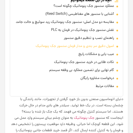
آنچه در این صفحه میخوانیم
عملکرد سنسور جک پنوماتیک چگونه است؟
آشنایی با سنسور های مغناطیسی (Reed Switch)
مقایسه دو مدل اصلی: سنسور جک پنوماتیک رید سوئیچ و حالت جامد
نقش سنسور جک پنوماتیک در فرمان به PLC
راهنمای نصب و تنظیم دقیق سنسور
اصول دقیق سر بندی و مدار فرمان سنسور جک پنوماتیک
عیب یابی و مشکلات رایج
نکات طلایی در خرید سنسور جک پنوماتیک
گام نهایی برای تضمین عملکرد بی‌ وقفه سیستم
درخواست مشاوره رایگان
مقالات مرتبط
دنیای اتوماسیون صنعتی بدون باز خورد گرفتن از تجهیزات، مانند رانندگی با
چشمان بسته است. در یک خط تولید، سیلندر های بادی مدام در حال حرکت
هستند. اما سیستم کنترل چگونه می فهمد که یک جک باز شده یا بسته؟
اینجاست که سنسور
جک پنوماتیک
به عنوان چشم بینای سیستم وارد عمل می
شود. این قطعه کوچک اما حیاتی، وظیفه دارد موقعیت پیستون را تشخیص دهد
و فرمان را به کنترل کننده ارسال کند. اگر قصد خرید قطعات جانبی پنوماتیک را