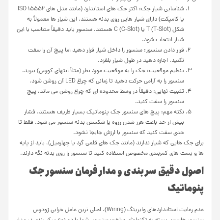
شناسایی شیار جک: اکثر جک های استاندارد (مانند مدل های ISO 15552
یا کامپکت) دارای شیار هایی روی بدنه هستند. این شیار ها معمولاً به
شکل T (T-Slot) یا C (C-Slot) هستند. سنسور باید دقیقاً متناسب با این
شیار انتخاب شود.
قرار دادن سنسور: سنسور را داخل شیار قرار دهید اما پیچ آن را سفت
نکنید. اجازه دهید در طول شیار بلغزد.
تنظیم موقعیت: جک را به موقعیت مورد نظر (مثلاً انتهای کورس) ببرید.
سنسور را به آرامی حرکت دهید تا زمانی که چراغ LED آن روشن شود.
تثبیت نهایی: دقیقاً در وسط محدوده ای که چراغ روشن می ماند، پیچ
سنسور را سفت کنید.
نکته مهم: پیچ های سنسور جک پنوماتیک بسیار ظریف هستند. فشار
بیش از حد باعث هرز شدن رزوه یا شکستن بدنه سنسور می شود. فقط تا
حدی سفت کنید که سنسور با لرزش جابجا نشود.
برای جک هایی که شیار ندارند (مانند جک های قلمی گرد یا چهارمیل)، باید از پایه
ها و بست های کمربندی مخصوص استفاده کنید تا سنسور را روی بدنه نگه دارند.
اصول دقیق سر بندی و مدار فرمان سنسور جک
پنوماتیک
عدم رعایت استانداردهای وایرینگ (Wiring)، اصلی ترین عامل خرابی زودرس