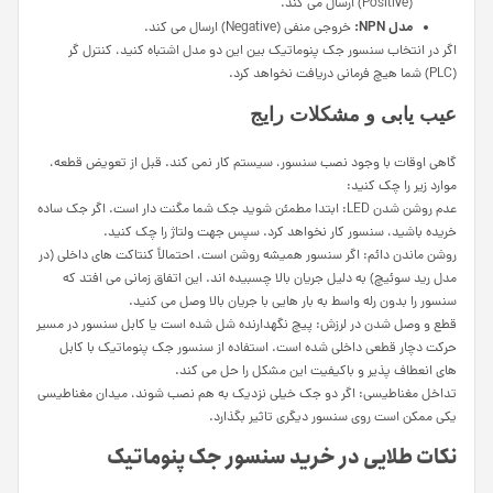
(Positive) ارسال می کند.
مدل
NPN
:
خروجی منفی (Negative) ارسال می کند.
اگر در انتخاب سنسور جک پنوماتیک بین این دو مدل اشتباه کنید، کنترل گر
(PLC) شما هیچ فرمانی دریافت نخواهد کرد.
عیب یابی و مشکلات رایج
گاهی اوقات با وجود نصب سنسور، سیستم کار نمی کند. قبل از تعویض قطعه،
موارد زیر را چک کنید:
عدم روشن شدن LED: ابتدا مطمئن شوید جک شما مگنت دار است. اگر جک ساده
خریده باشید، سنسور کار نخواهد کرد. سپس جهت ولتاژ را چک کنید.
روشن ماندن دائم: اگر سنسور همیشه روشن است، احتمالاً کنتاکت های داخلی (در
مدل رید سوئیچ) به دلیل جریان بالا چسبیده اند. این اتفاق زمانی می افتد که
سنسور را بدون رله واسط به بار هایی با جریان بالا وصل می کنید.
قطع و وصل شدن در لرزش: پیچ نگهدارنده شل شده است یا کابل سنسور در مسیر
حرکت دچار قطعی داخلی شده است. استفاده از سنسور جک پنوماتیک با کابل
های انعطاف پذیر و باکیفیت این مشکل را حل می کند.
تداخل مغناطیسی: اگر دو جک خیلی نزدیک به هم نصب شوند، میدان مغناطیسی
یکی ممکن است روی سنسور دیگری تاثیر بگذارد.
نکات طلایی در خرید سنسور جک پنوماتیک