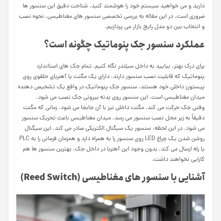
دارید و می خواهید سیستم خود را هوشمند کنید، شناخت دقیق این سنسور ها
ضروری است. در این مقاله به بررسی تخصصی سنسور های مغناطیسی، نحوه نصب
و انتخاب بین دو مدل رایج بازار می پردازیم.
عملکرد سنسور جک پنوماتیک چگونه است؟
برای درک بهتر، بیایید به داخل سیلندر نگاه کنیم. تمام جک های استاندارد
پنوماتیک که قابلیت نصب سنسور دارند، دارای یک مگنت یا آهنربای حلقوی روی
پیستون داخلی خود هستند. سنسور جک پنوماتیک در واقع یک تشخیص دهنده
میدان مغناطیسی است. این سنسور روی بدنه بیرونی جک نصب می شود.
وقتی جک حرکت می کند، مگنت داخلی نیز با آن جابجا می شود. زمانی که مگنت
دقیقاً به زیر محل نصب سنسور می رسد، میدان مغناطیسی باعث تحریک سنسور
می شود. در این لحظه، سنسور یک سیگنال الکتریکی صادر می کند. این سیگنال
روشن شدن یک چراغ LED روی سنسور را به همراه دارد و همزمان فرمانی را به PLC
یا رله ارسال می کند. بدون وجود این آهنربا در داخل جک، بهترین سنسور ها هم
کارایی نخواهند داشت.
آشنایی با سنسور های مغناطیسی (Reed Switch)