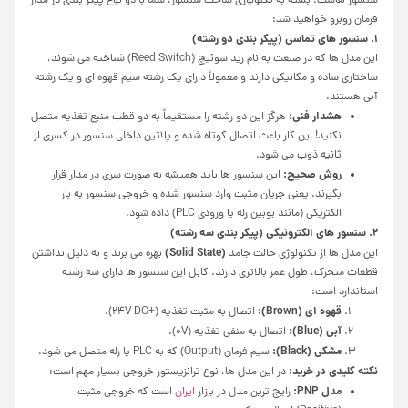
سنسور هاست. بسته به تکنولوژی ساخت سنسور، شما با دو نوع پیکر بندی در مدار
فرمان روبرو خواهید شد:
۱. سنسور های تماسی (پیکر بندی دو رشته)
این مدل ها که در صنعت به نام رید سوئیچ (Reed Switch) شناخته می شوند،
ساختاری ساده و مکانیکی دارند و معمولاً دارای یک رشته سیم قهوه ای و یک رشته
آبی هستند.
هشدار فنی:
هرگز این دو رشته را مستقیماً به دو قطب منبع تغذیه متصل
نکنید! این کار باعث اتصال کوتاه شده و پلاتین داخلی سنسور در کسری از
ثانیه ذوب می شود.
روش صحیح:
این سنسور ها باید همیشه به صورت سری در مدار قرار
بگیرند. یعنی جریان مثبت وارد سنسور شده و خروجی سنسور به بار
الکتریکی (مانند بوبین رله یا ورودی PLC) داده شود.
۲. سنسور های الکترونیکی (پیکر بندی سه رشته)
)
Solid State
(
این مدل ها از تکنولوژی حالت جامد
بهره می برند و به دلیل نداشتن
قطعات متحرک، طول عمر بالاتری دارند. کابل این سنسور ها دارای سه رشته
استاندارد است:
قهوه ای (
Brown
):
اتصال به مثبت تغذیه (+24V DC).
آبی (
Blue
):
اتصال به منفی تغذیه (0V).
مشکی (
Black
):
سیم فرمان (Output) که به PLC یا رله متصل می شود.
نکته کلیدی در خرید:
در این مدل ها، نوع ترانزیستور خروجی بسیار مهم است:
مدل
PNP
:
رایج ترین مدل در بازار
ایران
است که خروجی مثبت