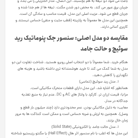
باعث می شود دو تیغه به هم بچسبند. این اتصال، مدار الکتریکی را می بندد و
جریان برق عبور می کند. به محض دور شدن مگنت، تیغه ها از هم جدا شده و
جریان قطع می شود. مزیت اصلی این مدل، قیمت مناسب و سادگی آن است.
همچنین این مدل ها معمولاً به پلاریته (قطب مثبت و منفی) حساس نیستند و
کاربری آسانی دارند.
مقایسه دو مدل اصلی: سنسور جک پنوماتیک رید
سوئیچ و حالت جامد
هنگام خرید، شما معمولاً با دو انتخاب اصلی روبرو هستید. شناخت تفاوت این دو
مدل به شما کمک می کند تا خرید هوشمندانه تری داشته باشید و هزینه های
نگهداری را کاهش دهید.
مدل رید سوئیچ (تماسی)
همانطور که اشاره شد، این مدل دارای قطعات متحرک مکانیکی است.
مزایا: قیمت ارزان تر، کارکرد با ولتاژ های AC و DC، عدم نیاز به منبع تغذیه
جداگانه در مدار.
معایب: به دلیل مکانیکی بودن، عمر محدودتری دارد (چند میلیون بار قطع و
وصل). همچنین به لرزش و ضربه حساس است و ممکن است کنتاکت ها به مرور
زمان خال بزنند.
مدل حالت جامد یا الکترونیکی (Solid State)
این مدل ها که اغلب با نام سنسور اثر هال (Hall Effect) یا مگنتو رزیستیو شناخته