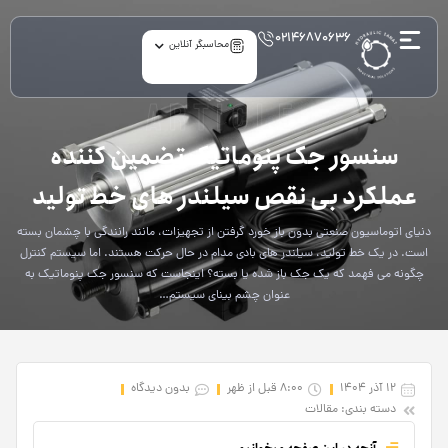
۰۲۱۴۶۸۷۰۶۳۶
محاسبگر آنلاین
article
سنسور جک پنوماتیک تضمین کننده
عملکرد بی‌ نقص سیلندر های خط تولید
دنیای اتوماسیون صنعتی بدون باز خورد گرفتن از تجهیزات، مانند رانندگی با چشمان بسته
است. در یک خط تولید، سیلندر های بادی مدام در حال حرکت هستند. اما سیستم کنترل
چگونه می فهمد که یک جک باز شده یا بسته؟ اینجاست که سنسور جک پنوماتیک به
عنوان چشم بینای سیستم…
12 آذر 1404
8:00 قبل از ظهر
بدون دیدگاه
دسته بندی:
مقالات