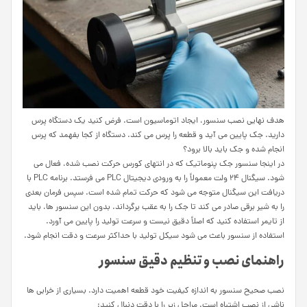
هدف نهایی نصب سنسور، ایجاد اتوماسیون است. فرض کنید یک دستگاه پرس
دارید. جک پایین می آید و قطعه را پرس می کند. دستگاه از کجا بفهمد که پرس
انجام شده و جک باید بالا برود؟
در اینجا سنسور جک پنوماتیک که در انتهای کورس حرکت نصب شده، فعال می
شود. سیگنال 24 ولت معمولاً را به ورودی دیجیتال PLC می فرستد. برنامه PLC با
دریافت این سیگنال متوجه می شود که حرکت تمام شده است. سپس فرمان بعدی
را به شیر برقی صادر می کند تا جک را به عقب برگرداند. بدون این سنسور ها، باید
از تایمر استفاده کنید که اصلاً دقیق نیست و سرعت تولید را پایین می آورد.
استفاده از سنسور باعث می شود سیکل تولید با حداکثر سرعت و دقت انجام شود.
راهنمای نصب و تنظیم دقیق سنسور
نصب صحیح سنسور به اندازه کیفیت خود قطعه اهمیت دارد. بسیاری از خرابی ها
ناشی از نصب اشتباه است. مراحل زیر را با دقت دنبال کنید: