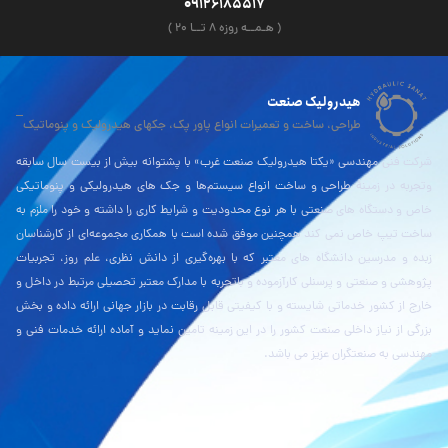
09126185517
( هـمــه روزه ۸ تــا ۲۰ )
هیدرولیک صنعت
طراحی، ساخت و تعمیرات انواع پاور پک، جکهای هیدرولیک و پنوماتیک
شرکت فنی مهندسی «یکتا هیدرولیک صنعت غرب» با پشتوانه بیش از بیست سال سابقه
وتجربه در زمینۀ طراحی و ساخت انواع سیستم‌ها و جک های هیدرولیکی و پنوماتیکی
خاص و دستگاه های صنعتی با هر نوع محدودیت و شرایط کاری را داشته و خود را ملزم به
ساخت تیپ خاص نمی کند همچنین موفق شده است با همکاری مجموعه‌ای از کارشناسان
زبده و مدرسین دانشگاه های معتبر که با بهره‌گیری از دانش نظری، علم روز، تجربیات
پژوهشی و صنعتی و پرسنلی کارآزموده و باتجربه با مدارک معتبر تحصیلی مرتبط در داخل و
خارج از کشور خدماتی شایسته و با کیفیتی قابل رقابت در بازار جهانی ارائه داده و بخش
بزرگی از نیاز داخلی صنعت کشور را در این زمینه تامین نماید و آماده ارائه خدمات فنی و
مهندسی به صنعتگران عزیز می باشد.
نقشه بلد