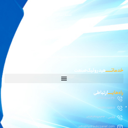
نقشه نشان
گوگل مپ
waze
خدماتـــــ
هیدرولیک صنعت
راه‌هایــــ
ارتباطی
02146870636
09126185517
فکس : 02141425933
info@hydraulicsanat.com