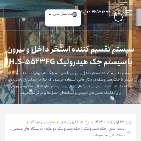
۰۲۱۴۶۸۷۰۶۳۶
محاسبگر آنلاین
article
سیستم تقسیم کننده استخر داخل و بیرون
با سیستم جک هیدرولیک H.S-5523FG
سیستم تقسیم کننده استخر داخل و بیرون با سیستم جک هیدرولیک تقسیم‌کننده
استخر با جک هیدرولیک در مکان‌هایی استفاده می‌شود که نیاز به جداسازی بخش‌های
مختلف استخر دارند. برخی از کاربردهای رایج این سیستم عبارتند از: استخرهای ورزشی:
برای تفکیک بخش‌های تمرینی و مسابقه‌ای. هتل‌ها و مراکز تفریحی:…
23 اردیبهشت 1404
1:18 قبل از ظهر
بدون دیدگاه
دسته بندی:
جک‌ هیدرولیک
/
جک هیدرولیک دو طرفه
/
دستگاه های صنعتی
/
دسته‌ بندی محصولات