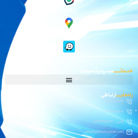
نقشه نشان
گوگل مپ
waze
خدماتـــــ
هیدرولیک صنعت
راه‌هایــــ
ارتباطی
02146870636
09126185517
فکس : 02141425933
info@hydraulicsanat.com