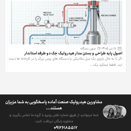
16 تیر 1405
بدون دیدگاه
اصول پایه طراحی و بستن مدار هیدرولیک جک دو طرفه استاندار
اگر تا به حال بازوی یک بیل مکانیکی یا دستگاه های پرس بزرگ را در کارخانه ها دیده
اید، قطعا عملکرد یک...
مشاورین هیدرولیک صنعت آماده پاسخگویی به شما عزیزان
هستند...
شما میتوانید از طریق شماره تلفن روبرو با گروه ما تماس بگیرید و
مشاوره رایگان دریافت کنید.
09126185517