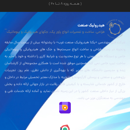
( هـمــه روزه ۸ تــا ۲۰ )
هیدرولیک صنعت
طراحی، ساخت و تعمیرات انواع پاور پک، جکهای هیدرولیک و پنوماتیک
شرکت فنی مهندسی «یکتا هیدرولیک صنعت غرب» با پشتوانه بیش از بیست سال سابقه
وتجربه در زمینۀ طراحی و ساخت انواع سیستم‌ها و جک های هیدرولیکی و پنوماتیکی
خاص و دستگاه های صنعتی با هر نوع محدودیت و شرایط کاری را داشته و خود را ملزم به
ساخت تیپ خاص نمی کند همچنین موفق شده است با همکاری مجموعه‌ای از کارشناسان
زبده و مدرسین دانشگاه های معتبر که با بهره‌گیری از دانش نظری، علم روز، تجربیات
پژوهشی و صنعتی و پرسنلی کارآزموده و باتجربه با مدارک معتبر تحصیلی مرتبط در داخل و
خارج از کشور خدماتی شایسته و با کیفیتی قابل رقابت در بازار جهانی ارائه داده و بخش
بزرگی از نیاز داخلی صنعت کشور را در این زمینه تامین نماید و آماده ارائه خدمات فنی و
مهندسی به صنعتگران عزیز می باشد.
نقشه بلد