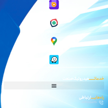
نقشه بلد
نقشه نشان
گوگل مپ
waze
خدماتـــــ
هیدرولیک صنعت
راه‌هایــــ
ارتباطی
02146870636