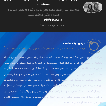
هستند...
شما میتوانید از طریق شماره تلفن روبرو با گروه ما تماس بگیرید و
مشاوره رایگان دریافت کنید.
09126185517
( هـمــه روزه ۸ تــا ۲۰ )
هیدرولیک صنعت
طراحی، ساخت و تعمیرات انواع پاور پک، جکهای هیدرولیک و پنوماتیک
شرکت فنی مهندسی «یکتا هیدرولیک صنعت غرب» با پشتوانه بیش از بیست سال سابقه
وتجربه در زمینۀ طراحی و ساخت انواع سیستم‌ها و جک های هیدرولیکی و پنوماتیکی
خاص و دستگاه های صنعتی با هر نوع محدودیت و شرایط کاری را داشته و خود را ملزم به
ساخت تیپ خاص نمی کند همچنین موفق شده است با همکاری مجموعه‌ای از کارشناسان
زبده و مدرسین دانشگاه های معتبر که با بهره‌گیری از دانش نظری، علم روز، تجربیات
پژوهشی و صنعتی و پرسنلی کارآزموده و باتجربه با مدارک معتبر تحصیلی مرتبط در داخل و
خارج از کشور خدماتی شایسته و با کیفیتی قابل رقابت در بازار جهانی ارائه داده و بخش
بزرگی از نیاز داخلی صنعت کشور را در این زمینه تامین نماید و آماده ارائه خدمات فنی و
مهندسی به صنعتگران عزیز می باشد.