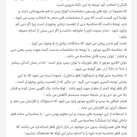
الذکر را انتخاب کرد توجه به این نکته ضروری است
که معمولا در بازه های وسیعی مشخصات انواع پمپ با هم همپوشانی دارند و
نهایتا این قیمت است که پس از مشخصات فنی منجر به انتخاب پمپ می شود .
باید توجه داشت که محاسبه دبی از اهمیت زیادی برخوردار است زیرا اگر دبی کم
برآورد شود ؛ مدار سرعت لازم را نخواهد داشت و اگر دبی بیش از اندازه مصرف
باشد؛
باعث گرم شدن روغن می شود که مشکلات زیادی را به وجود می آورد .
۵- محاسبه الکترو موتور : با توجه به مشخصات بدست آمده جهت پمپ یعنی دبی
و فشار ؛ توان پمپ قابل محاسبه می باشد .
توان الکترو موتور از نظر تئوریک با توان پمپ برابر است ؛ اما در عمل اندکی بیشتر
( ۱۰% تا ۲۰% ) در نظر گرفته می شود .
۶- محاسبه سایز لوله و شیلنگها ( قطر داخلی) : عموما دیده می شود که به این
بخش توجه کمتری صورت می گیرد ؛ در حالی که از اهمیت زیادی برخوردار است .
اگر قطر لوله کمتر از مقدار مورد لزوم باشد ؛ لوله مانند یک گلویی عمل کرده و فشار
بالا می برد دبی و در نتیجه سرعت سیستم کاهش می یابد ؛
فشار اضافی به پمپ و الکترو موتور وارد می شود که استهلاک را افزایش می دهد و
مصرف انرژی نیز افزایش می یابد .
با استفاده از این توصیه های سرعت و نیز معلوم بودن دبی ؛ با محاسباتی ساده قطر
داخلی لوله (یا شیلنگ) محاسبه می گردد .
لوله های هیدرولیک بدون درز موجود در بازار دارای قطر استاندارد می باشند که
باید قطر محاسبه شده خود را با اندازه سایز این لوله ها هماهنگ نماییم ؛