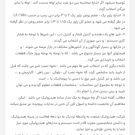
توصیه میشود اگر اندازه محاسبه بین دو عدد سایز لوله بدست آمد ؛ لوله با سایز
بزرگتر انتخاب گردد .
۷- اندازه پاور پک : حجم روغن پاور پک ۲ تا ۳ برابر دبی پمپ بر حسب Lit / Min
در نظر گرفته می شود و حجم کل پاور پک ۱٫۱۵ تا ۱٫۳ برابر حجم روغن در نظر گرفته
می شود .
۸- شیر های راه دهنده و کنترل فشار و کنترل دب : این شیرها با توجه به فشار
کاری سیستم ؛ و دبی عبوری از آن انتحاب می گردند .
در مارکها ی بسیار گوناگون و از کشورهای مختلف در بازار عرضه می شوند ؛ و
قیمتهای آنها نیز بسیار متنوع می باشد ؛ که با توجه به بوجه پروژ مارک قطعات
انتخاب و خریداری می گردد .
نکته دیگری که در انتخاب شیر ها مهم می باشد : نحوه نصب شیر می باشد که قبل
از خرید باید مشخص گردد که نحوه نصب آن : بلوکی ؛ بین راهی ؛ کارتریجی و …
می باشد و نیز کنترل شیر برق یا دستی یا پنوماتیک یا … است
با توجه به مجموع این محاسبات ؛ مشخصات قطعات معلوم گردیده و می توان
خرید و پس بستن مدار را انجام داد .
مطالب گفته شده اگر چه مربوط به یک مدار ساده هیدرولیک می باشد ؛ لیکن
مفاهیم آن جامعیت داشته و اصول کلی آن حتی در مدارات پیچیده نیز صدق میکند
.
شرکت هیدرولیک صنعت به واسطه نزدیک به دو دهه فعالیت در زمینه هیدرولیک
و داشتن متخصصین مجرب قادر است سیستم و مدارهای هیدرولیکی مورد نیاز
شما را به راحتی طراحی و اجرا نماید.