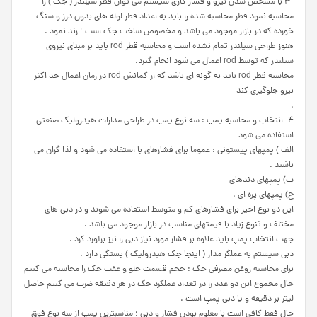
-۳ با مشخص شدن نیرو و فشار کاری سیستم می توان قطر سیلندر ( جک ) را
محاسبه نمود قطر محاسبه شده را باید به اعداد قطر لوله های بدون درز و سنگ
خورده که در بازار موجود می باشد و مخصوص ساخت جک است ؛ رند نمود .
هنوز طراحی سیلندر تمام نشده است و محاسبه قطر rod باید بر مبنای نیروی
سیلندر که توسط rod اعمال می شود انجام گیرد.
محاسبه قطر rod باید به گونه ای باشد که از کمانش rod در زمان اعمال حد اکثر
نیرو جلوگیری کند
.
۴- انتخاب و محاسبه پمپ : سه نوع پمپ در طراحی مدارات هیدرولیک صنعتی
استفاده می شود
الف ) پمپهای پیستونی : عموما برای فشارهای با استفاده می شود و لذا گران می
باشند .
ب) پمپهای دندهای
ج) پمپهای پره ای .
این دو نوع اخیر برای فشارهای کم و متوسط استفاده می شوند و در دبی های
مختلف و تنوع زیاد با قیمتهای مناسب در بازار موجود می باشد .
جهت انتخاب پمپ باید علاوه بر فشار مورد نیاز دبی را نیز برآورد کرد .
دبی سیستم به عملگر مدار ( اینجا جک هیدرولیک ) بستگی دارد .
برای محاسبه روغن مصرفی جک : حجم قسمت جلو و عقب جک را محاسبه می کنیم
حال مجموع این دو عدد را در تعداد عملکرد جک در هر دقیقه ضرب می کنیم حاصل
لیتر بر دقیقه و یا دبی پمپ است .
حال فقط کافی است با معلوم بودن فشار و دبی ؛ مناسبترین پمپ از سه نوع فوق