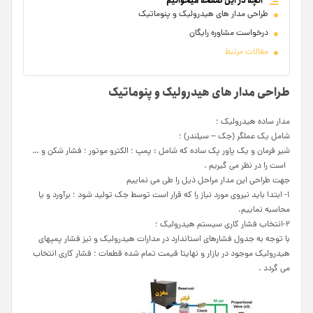
آنچه در این صفحه میخوانیم
طراحی مدار های هیدرولیک و پنوماتیک
درخواست مشاوره رایگان
مقالات مرتبط
طراحی مدار های هیدرولیک و پنوماتیک
مدار ساده هیدرولیک ؛
شامل یک عملگر (جک – سیلندر) ؛
شیر فرمان و یک پاور پک ساده که شامل : پمپ ؛ الکترو موتور ؛ فشار شکن و …
است را در نظر می گیریم .
جهت طراحی این مدار مراحل ذیل را طی می نماییم
۱- ابتدا باید نیروی مورد نیاز را که قرار است توسط جک تولید شود ؛ برآورد و یا
محاسبه نماییم.
۲-انتخاب فشار کاری سیستم هیدرولیک ؛
با توجه به جدول فشارهای استاندارد در مدارات هیدرولیک و نیز فشار پمپهای
هیدرولیک موجود در بازار و نهایتا قیمت تمام شده قطعات ؛ فشار کاری انتخاب
می گردد .