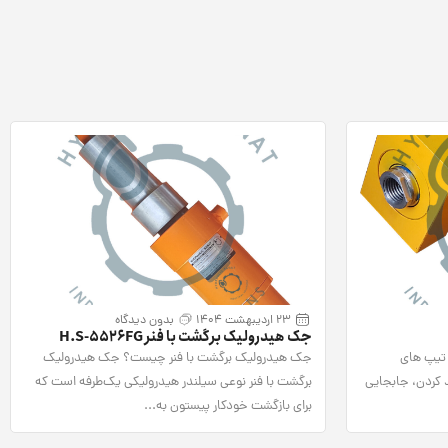
23 اردیبهشت 1404
بدون دیدگاه
جک هیدرولیک برگشت با فنر H.S-5526FG
H.S-987H یکی از تیپ های
جک هیدرولیک برگشت با فنر چیست؟ جک هیدرولیک
 کردن، جابجایی
برگشت با فنر نوعی سیلندر هیدرولیکی یک‌طرفه است که
برای بازگشت خودکار پیستون به...