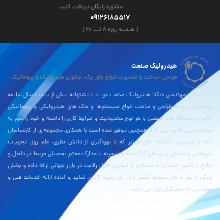
مشاوره رایگان دریافت کنید.
09126185517
( هـمــه روزه ۸ تــا ۲۰ )
هیدرولیک صنعت
طراحی، ساخت و تعمیرات انواع پاور پک، جکهای هیدرولیک و پنوماتیک
شرکت فنی مهندسی «یکتا هیدرولیک صنعت غرب» با پشتوانه بیش از بیست سال سابقه
وتجربه در زمینۀ طراحی و ساخت انواع سیستم‌ها و جک های هیدرولیکی و پنوماتیکی
خاص و دستگاه های صنعتی با هر نوع محدودیت و شرایط کاری را داشته و خود را ملزم به
ساخت تیپ خاص نمی کند همچنین موفق شده است با همکاری مجموعه‌ای از کارشناسان
زبده و مدرسین دانشگاه های معتبر که با بهره‌گیری از دانش نظری، علم روز، تجربیات
پژوهشی و صنعتی و پرسنلی کارآزموده و باتجربه با مدارک معتبر تحصیلی مرتبط در داخل و
خارج از کشور خدماتی شایسته و با کیفیتی قابل رقابت در بازار جهانی ارائه داده و بخش
بزرگی از نیاز داخلی صنعت کشور را در این زمینه تامین نماید و آماده ارائه خدمات فنی و
مهندسی به صنعتگران عزیز می باشد.