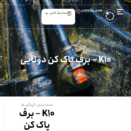
۰۲۱۴۶۸۷۰۶۳۶
محاسبگر آنلاین
K10 – برف پاک کن دوتایی
دسته بندی :
گردگیر ها
K10 – برف
پاک کن