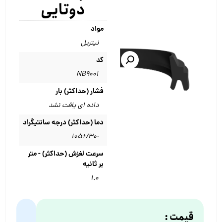
دوتایی
مواد
نیتریل
کد
NB9001
فشار (حداکثر) بار
داده ای یافت نشد
دما (حداکثر) درجه سانتیگراد
-۳۰/+۱۰۵
سرعت لغزش (حداکثر) - متر
بر ثانیه
۱.۰
قیمت :