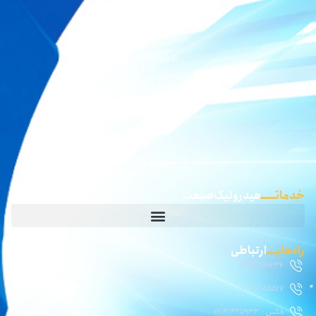
نقشه بلد
نقشه نشان
گوگل مپ
waze
خدماتـــــ
هیدرولیک صنعت
راه‌هایــــ
ارتباطی
02146870636
09126185517
فکس : 02141425933