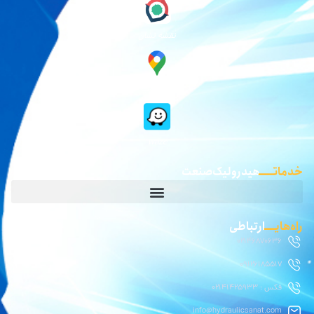
نقشه نشان
گوگل مپ
waze
خدماتـــــ
هیدرولیک صنعت
راه‌هایــــ
ارتباطی
02146870636
09126185517
فکس : 02141425933
info@hydraulicsanat.com