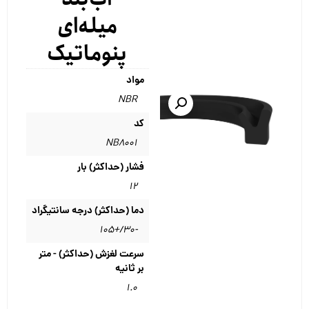
میله‌ای
پنوماتیک
مواد
NBR
کد
NB8001
فشار (حداکثر) بار
۱۲
دما (حداکثر) درجه سانتیگراد
-۳۰/+۱۰۵
سرعت لغزش (حداکثر) - متر
بر ثانیه
۱.۰