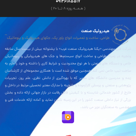
09126185517
( هـمــه روزه ۸ تــا ۲۰ )
هیدرولیک صنعت
طراحی، ساخت و تعمیرات انواع پاور پک، جکهای هیدرولیک و پنوماتیک
شرکت فنی مهندسی «یکتا هیدرولیک صنعت غرب» با پشتوانه بیش از بیست سال سابقه
وتجربه در زمینۀ طراحی و ساخت انواع سیستم‌ها و جک های هیدرولیکی و پنوماتیکی
خاص و دستگاه های صنعتی با هر نوع محدودیت و شرایط کاری را داشته و خود را ملزم به
ساخت تیپ خاص نمی کند همچنین موفق شده است با همکاری مجموعه‌ای از کارشناسان
زبده و مدرسین دانشگاه های معتبر که با بهره‌گیری از دانش نظری، علم روز، تجربیات
پژوهشی و صنعتی و پرسنلی کارآزموده و باتجربه با مدارک معتبر تحصیلی مرتبط در داخل و
خارج از کشور خدماتی شایسته و با کیفیتی قابل رقابت در بازار جهانی ارائه داده و بخش
بزرگی از نیاز داخلی صنعت کشور را در این زمینه تامین نماید و آماده ارائه خدمات فنی و
مهندسی به صنعتگران عزیز می باشد.
نقشه بلد