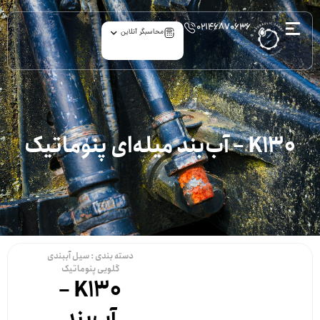
۰۲۱۴۶۸۷۰۶۳۶
محاسبگر آنلاین
K130 – آب‌بند میله‌ای پنوماتیک
دسته بندی :
سیل آببندی
گلویی پنوماتیک
K130 –
آب‌بند