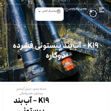
۰۲۱۴۶۸۷۰۶۳۶
محاسبگر آنلاین
K19 – آب‌بند پیستونی فشرده
دوکاره
دسته بندی :
سیل آببندی
پیستون هیدرولیکی
K19 – آب‌بند
پیستونی