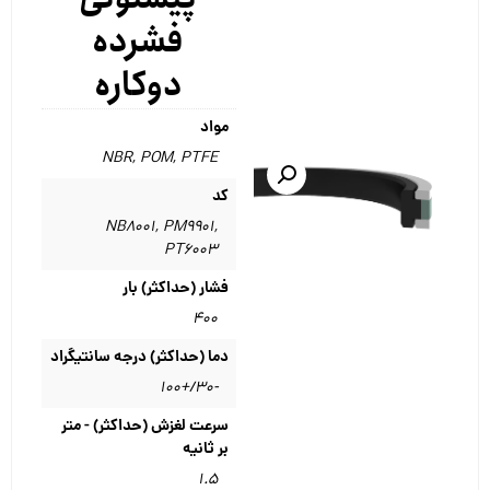
فشرده
دوکاره
مواد
NBR
,
POM
,
PTFE
کد
NB8001
,
PM9901
,
PT6003
فشار (حداکثر) بار
۴۰۰
دما (حداکثر) درجه سانتیگراد
-30/+100
سرعت لغزش (حداکثر) - متر
بر ثانیه
۱.۵