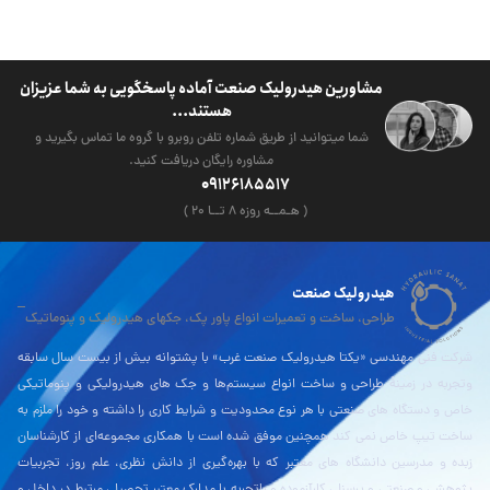
مشاورین هیدرولیک صنعت آماده پاسخگویی به شما عزیزان
هستند...
شما میتوانید از طریق شماره تلفن روبرو با گروه ما تماس بگیرید و
مشاوره رایگان دریافت کنید.
09126185517
( هـمــه روزه ۸ تــا ۲۰ )
هیدرولیک صنعت
طراحی، ساخت و تعمیرات انواع پاور پک، جکهای هیدرولیک و پنوماتیک
شرکت فنی مهندسی «یکتا هیدرولیک صنعت غرب» با پشتوانه بیش از بیست سال سابقه
وتجربه در زمینۀ طراحی و ساخت انواع سیستم‌ها و جک های هیدرولیکی و پنوماتیکی
خاص و دستگاه های صنعتی با هر نوع محدودیت و شرایط کاری را داشته و خود را ملزم به
ساخت تیپ خاص نمی کند همچنین موفق شده است با همکاری مجموعه‌ای از کارشناسان
زبده و مدرسین دانشگاه های معتبر که با بهره‌گیری از دانش نظری، علم روز، تجربیات
پژوهشی و صنعتی و پرسنلی کارآزموده و باتجربه با مدارک معتبر تحصیلی مرتبط در داخل و