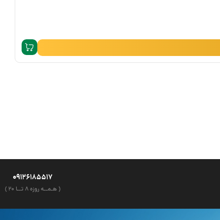
09126185517
( هـمــه روزه ۸ تــا ۲۰ )