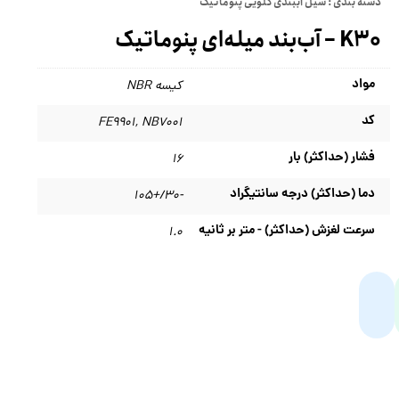
دسته بندی :
سیل آببندی گلویی پنوماتیک
K30 – آب‌بند میله‌ای پنوماتیک
مواد
کیسه NBR
کد
FE9901
,
NB7001
فشار (حداکثر) بار
۱۶
دما (حداکثر) درجه سانتیگراد
-۳۰/+۱۰۵
سرعت لغزش (حداکثر) - متر بر ثانیه
۱.۰