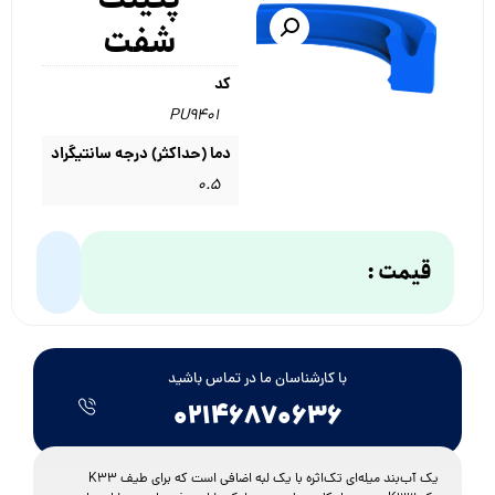
شفت
کد
PU9401
دما (حداکثر) درجه سانتیگراد
۰.۵
قیمت :
با کارشناسان ما در تماس باشید
۰۲۱۴۶۸۷۰۶۳۶
K33 یک آب‌بند میله‌ای تک‌اثره با یک لبه اضافی است که برای طیف