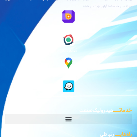
مهندسی به صنعتگران عزیز می باشد.
K33-028/1
28
38
نقشه بلد
K33-028/2
28
36
K33-030
30
38
نقشه نشان
K33-030/1
30
40
K33-030/2
30
40
گوگل مپ
K33-030/3
30
45
waze
K33-030/4
30
38
خدماتـــــ
هیدرولیک صنعت
K33-032
32
40
K33-032/1
32
42
راه‌هایــــ
ارتباطی