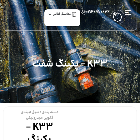
۰۲۱۴۶۸۷۰۶۳۶
محاسبگر آنلاین
K33 – پکینگ شفت
دسته بندی :
سیل آببندی
گلویی هیدرولیکی
K33 –
پکینگ