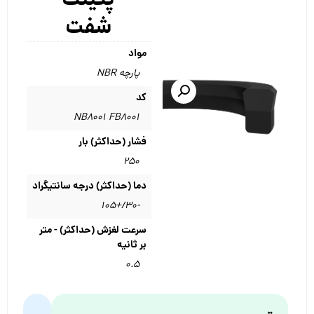
شفت
مواد
پارچه NBR
کد
NB8001 FB8001
فشار (حداکثر) بار
۲۵۰
دما (حداکثر) درجه سانتیگراد
-۳۰/+۱۰۵
سرعت لغزش (حداکثر) - متر
بر ثانیه
۰.۵