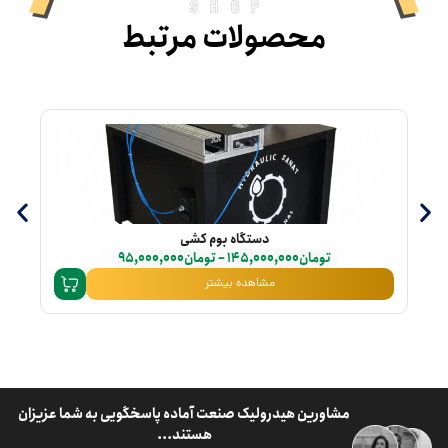
shop
محصولات مرتبط
دستگاه بوم کشی
تومان
145,000,000
–
تومان
95,000,000
مشاهده بیشتر
مشاورین هیدرولیک صنعت آماده پاسخگویی به شما عزیزان
هستند...