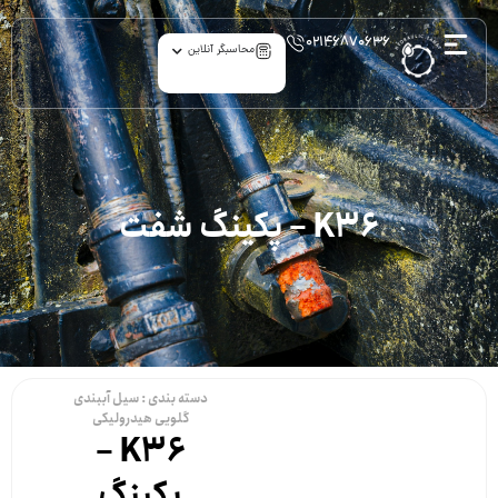
۰۲۱۴۶۸۷۰۶۳۶
محاسبگر آنلاین
K36 – پکینگ شفت
دسته بندی :
سیل آببندی
گلویی هیدرولیکی
K36 –
پکینگ