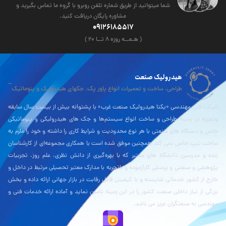
شما میتوانید از طریق شماره تلفن روبرو با گروه ما تماس بگیرید و
مشاوره رایگان دریافت کنید.
09126185517
( هـمــه روزه ۸ تــا ۲۰ )
هیدرولیک صنعت
طراحی، ساخت و تعمیرات انواع پاور پک، جکهای هیدرولیک و پنوماتیک
شرکت فنی مهندسی «یکتا هیدرولیک صنعت غرب» با پشتوانه بیش از بیست سال سابقه
وتجربه در زمینۀ طراحی و ساخت انواع سیستم‌ها و جک های هیدرولیکی و پنوماتیکی
خاص و دستگاه های صنعتی با هر نوع محدودیت و شرایط کاری را داشته و خود را ملزم به
ساخت تیپ خاص نمی کند همچنین موفق شده است با همکاری مجموعه‌ای از کارشناسان
زبده و مدرسین دانشگاه های معتبر که با بهره‌گیری از دانش نظری، علم روز، تجربیات
پژوهشی و صنعتی و پرسنلی کارآزموده و باتجربه با مدارک معتبر تحصیلی مرتبط در داخل و
خارج از کشور خدماتی شایسته و با کیفیتی قابل رقابت در بازار جهانی ارائه داده و بخش
بزرگی از نیاز داخلی صنعت کشور را در این زمینه تامین نماید و آماده ارائه خدمات فنی و
مهندسی به صنعتگران عزیز می باشد.