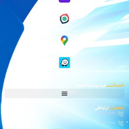
نقشه بلد
نقشه نشان
گوگل مپ
waze
خدماتـــــ
هیدرولیک صنعت
راه‌هایــــ
ارتباطی
02146870636
09126185517