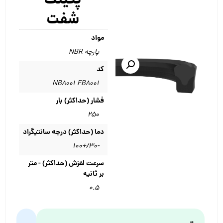
شفت
مواد
پارچه NBR
کد
NB8001 FB8001
فشار (حداکثر) بار
۲۵۰
دما (حداکثر) درجه سانتیگراد
-30/+100
سرعت لغزش (حداکثر) - متر
بر ثانیه
۰.۵