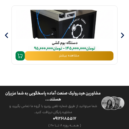
دستگاه بوم کشی
تومان
145,000,000
–
تومان
95,000,000
مشاهده بیشتر
مشاورین هیدرولیک صنعت آماده پاسخگویی به شما عزیزان
هستند...
شما میتوانید از طریق شماره تلفن روبرو با گروه ما تماس بگیرید و
مشاوره رایگان دریافت کنید.
09126185517
( هـمــه روزه ۸ تــا ۲۰ )