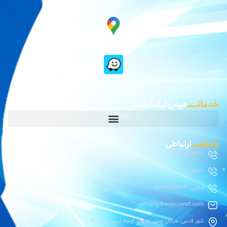
نقشه نشان
گوگل مپ
waze
خدماتـــــ
هیدرولیک صنعت
راه‌هایــــ
ارتباطی
02146870636
09126185517
فکس : 02141425933
info@hydraulicsanat.com
شهر قدس. خیابان چمن. انتهای کوچه سپهر. پلاک ۲۶