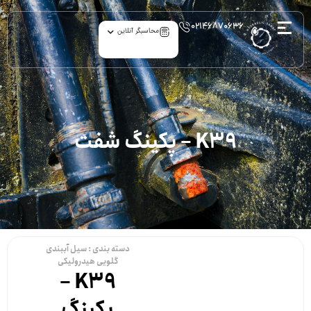
۰۲۱۴۶۸۷۰۶۳۶
محاسبگر آنلاین
K39 – پکینگ شفت
دسته بندی :
سیل آببندی
گلویی هیدرولیکی
K39 –
پکینگ