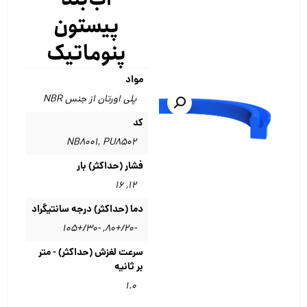
پیستون
پنوماتیک
مواد
پلی اورتان از جنس NBR
کد
NB8001
,
PU8502
فشار (حداکثر) بار
۱۶
,
۱۲
دما (حداکثر) درجه سانتیگراد
-۳۰/+۱۰۵
,
-20/+80
سرعت لغزش (حداکثر) - متر
بر ثانیه
۱.۰