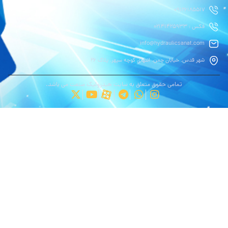
09126185517
فکس : 02141425933
info@hydraulicsanat.com
شهر قدس. خیابان چمن. انتهای کوچه سپهر. پلاک ۲۶
تمامی حقوق متعلق به سایت هیدرولیک صنعت می باشد.