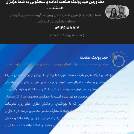
مشاورین هیدرولیک صنعت آماده پاسخگویی به شما عزیزان
هستند...
شما میتوانید از طریق شماره تلفن روبرو با گروه ما تماس بگیرید و
مشاوره رایگان دریافت کنید.
09126185517
( هـمــه روزه ۸ تــا ۲۰ )
هیدرولیک صنعت
طراحی، ساخت و تعمیرات انواع پاور پک، جکهای هیدرولیک و پنوماتیک
شرکت فنی مهندسی «یکتا هیدرولیک صنعت غرب» با پشتوانه بیش از بیست سال سابقه
وتجربه در زمینۀ طراحی و ساخت انواع سیستم‌ها و جک های هیدرولیکی و پنوماتیکی
خاص و دستگاه های صنعتی با هر نوع محدودیت و شرایط کاری را داشته و خود را ملزم به
ساخت تیپ خاص نمی کند همچنین موفق شده است با همکاری مجموعه‌ای از کارشناسان
زبده و مدرسین دانشگاه های معتبر که با بهره‌گیری از دانش نظری، علم روز، تجربیات
پژوهشی و صنعتی و پرسنلی کارآزموده و باتجربه با مدارک معتبر تحصیلی مرتبط در داخل و
خارج از کشور خدماتی شایسته و با کیفیتی قابل رقابت در بازار جهانی ارائه داده و بخش
بزرگی از نیاز داخلی صنعت کشور را در این زمینه تامین نماید و آماده ارائه خدمات فنی و
مهندسی به صنعتگران عزیز می باشد.