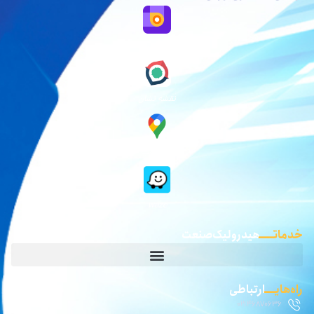
نقشه بلد
نقشه نشان
گوگل مپ
waze
خدماتـــــ
هیدرولیک صنعت
راه‌هایــــ
ارتباطی
02146870636