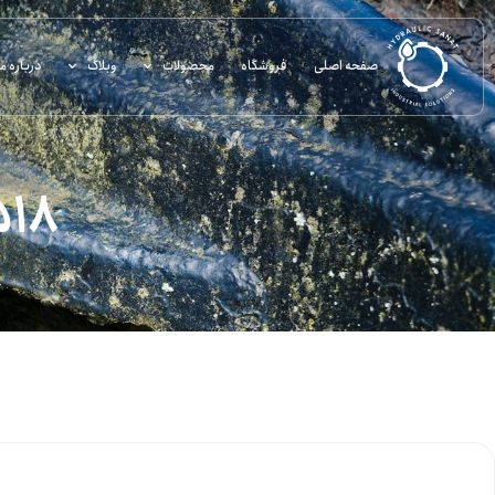
صفحه اصلی
فروشگاه
محصولات
وبلاگ
درباره ما
K518 – آب‌بند پ