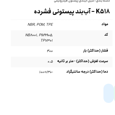
دسته بندی :
سیل آببندی پیستون هیدرولیکی
K518 – آب‌بند پیستونی فشرده
مواد
NBR
,
POM
,
TPE
کد
NB8001
,
PM9905
,
TP7301
فشار (حداکثر) بار
۴۰۰
سرعت لغزش (حداکثر) - متر بر ثانیه
۰.۵
دما (حداکثر) درجه سانتیگراد
-30/+100