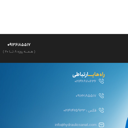
09126185517
( هـمــه روزه ۸ تــا ۲۰ )
راه‌هایــــ
ارتباطی
02146870636
09126185517
فکس : 02141425933
info@hydraulicsanat.com