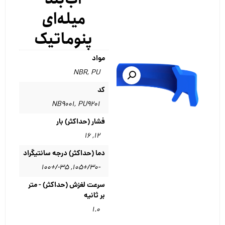
میله‌ای
پنوماتیک
مواد
NBR
,
PU
کد
NB9001
,
PU9201
فشار (حداکثر) بار
۱۶
,
۱۲
دما (حداکثر) درجه سانتیگراد
۳۵-/+۱۰۰
,
-۳۰/+۱۰۵
سرعت لغزش (حداکثر) - متر
بر ثانیه
۱.۰