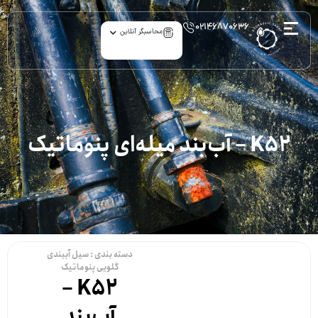
۰۲۱۴۶۸۷۰۶۳۶
محاسبگر آنلاین
K52 – آب‌بند میله‌ای پنوماتیک
دسته بندی :
سیل آببندی
گلویی پنوماتیک
K52 –
آب‌بند