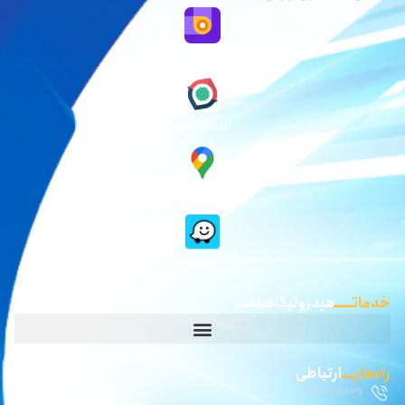
نقشه بلد
نقشه نشان
گوگل مپ
waze
خدماتـــــ
هیدرولیک صنعت
راه‌هایــــ
ارتباطی
02146870636