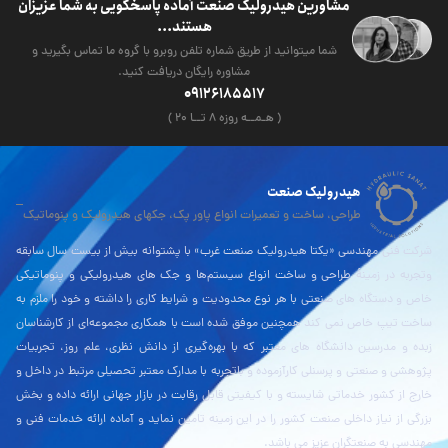
مشاورین هیدرولیک صنعت آماده پاسخگویی به شما عزیزان
هستند...
شما میتوانید از طریق شماره تلفن روبرو با گروه ما تماس بگیرید و
مشاوره رایگان دریافت کنید.
09126185517
( هـمــه روزه ۸ تــا ۲۰ )
هیدرولیک صنعت
طراحی، ساخت و تعمیرات انواع پاور پک، جکهای هیدرولیک و پنوماتیک
شرکت فنی مهندسی «یکتا هیدرولیک صنعت غرب» با پشتوانه بیش از بیست سال سابقه
وتجربه در زمینۀ طراحی و ساخت انواع سیستم‌ها و جک های هیدرولیکی و پنوماتیکی
خاص و دستگاه های صنعتی با هر نوع محدودیت و شرایط کاری را داشته و خود را ملزم به
ساخت تیپ خاص نمی کند همچنین موفق شده است با همکاری مجموعه‌ای از کارشناسان
زبده و مدرسین دانشگاه های معتبر که با بهره‌گیری از دانش نظری، علم روز، تجربیات
پژوهشی و صنعتی و پرسنلی کارآزموده و باتجربه با مدارک معتبر تحصیلی مرتبط در داخل و
خارج از کشور خدماتی شایسته و با کیفیتی قابل رقابت در بازار جهانی ارائه داده و بخش
بزرگی از نیاز داخلی صنعت کشور را در این زمینه تامین نماید و آماده ارائه خدمات فنی و
مهندسی به صنعتگران عزیز می باشد.