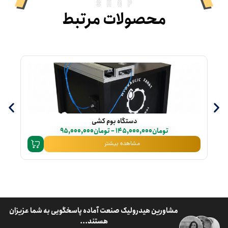
shop
محصولات مرتبط
دستگاه بوم کشی
تومان
145,000,000
–
تومان
95,000,000
مشاهده بیشتر
مشاورین هیدرولیک صنعت آماده پاسخگویی به شما عزیزان
هستند...