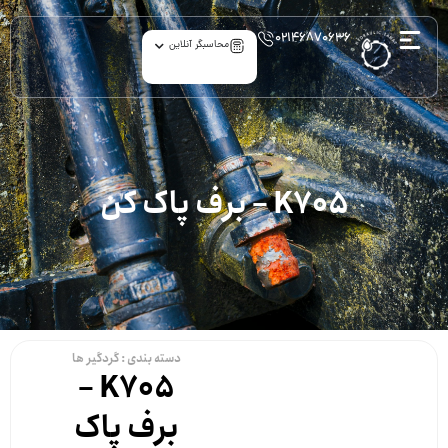
۰۲۱۴۶۸۷۰۶۳۶
محاسبگر آنلاین
K705 – برف پاک کن
دسته بندی :
گردگیر ها
K705 –
برف پاک