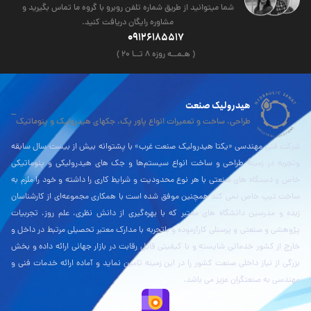
شما میتوانید از طریق شماره تلفن روبرو با گروه ما تماس بگیرید و
مشاوره رایگان دریافت کنید.
09126185517
( هـمــه روزه ۸ تــا ۲۰ )
هیدرولیک صنعت
طراحی، ساخت و تعمیرات انواع پاور پک، جکهای هیدرولیک و پنوماتیک
شرکت فنی مهندسی «یکتا هیدرولیک صنعت غرب» با پشتوانه بیش از بیست سال سابقه
وتجربه در زمینۀ طراحی و ساخت انواع سیستم‌ها و جک های هیدرولیکی و پنوماتیکی
خاص و دستگاه های صنعتی با هر نوع محدودیت و شرایط کاری را داشته و خود را ملزم به
ساخت تیپ خاص نمی کند همچنین موفق شده است با همکاری مجموعه‌ای از کارشناسان
زبده و مدرسین دانشگاه های معتبر که با بهره‌گیری از دانش نظری، علم روز، تجربیات
پژوهشی و صنعتی و پرسنلی کارآزموده و باتجربه با مدارک معتبر تحصیلی مرتبط در داخل و
خارج از کشور خدماتی شایسته و با کیفیتی قابل رقابت در بازار جهانی ارائه داده و بخش
بزرگی از نیاز داخلی صنعت کشور را در این زمینه تامین نماید و آماده ارائه خدمات فنی و
مهندسی به صنعتگران عزیز می باشد.