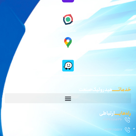
نقشه بلد
نقشه نشان
گوگل مپ
waze
خدماتـــــ
هیدرولیک صنعت
راه‌هایــــ
ارتباطی
02146870636
09126185517