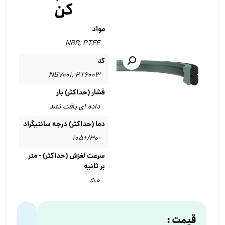
کن
مواد
NBR
,
PTFE
کد
NB7001
,
PT6003
فشار (حداکثر) بار
داده ای یافت نشد
دما (حداکثر) درجه سانتیگراد
-۳۰/+۱۰۵
سرعت لغزش (حداکثر) - متر
بر ثانیه
۵.۰
قیمت :