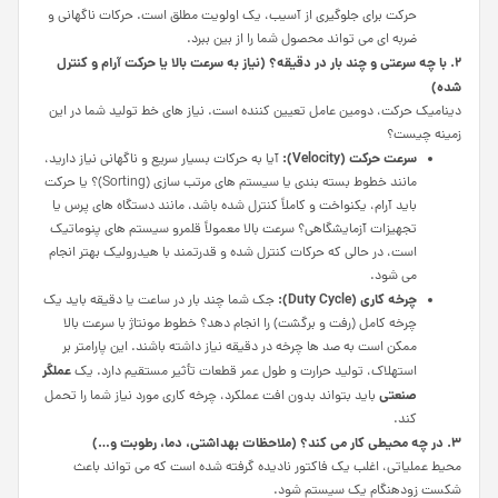
حرکت برای جلوگیری از آسیب، یک اولویت مطلق است. حرکات ناگهانی و
ضربه ای می تواند محصول شما را از بین ببرد.
۲. با چه سرعتی و چند بار در دقیقه؟ (نیاز به سرعت بالا یا حرکت آرام و کنترل
شده)
دینامیک حرکت، دومین عامل تعیین کننده است. نیاز های خط تولید شما در این
زمینه چیست؟
سرعت حرکت (
Velocity
):
آیا به حرکات بسیار سریع و ناگهانی نیاز دارید،
مانند خطوط بسته بندی یا سیستم های مرتب سازی (Sorting)؟ یا حرکت
باید آرام، یکنواخت و کاملاً کنترل شده باشد، مانند دستگاه های پرس یا
تجهیزات آزمایشگاهی؟ سرعت بالا معمولاً قلمرو سیستم های پنوماتیک
است، در حالی که حرکات کنترل شده و قدرتمند با هیدرولیک بهتر انجام
می شود.
چرخه کاری (
Duty Cycle
):
جک شما چند بار در ساعت یا دقیقه باید یک
چرخه کامل (رفت و برگشت) را انجام دهد؟ خطوط مونتاژ با سرعت بالا
ممکن است به صد ها چرخه در دقیقه نیاز داشته باشند. این پارامتر بر
عملگر
استهلاک، تولید حرارت و طول عمر قطعات تأثیر مستقیم دارد. یک
صنعتی
باید بتواند بدون افت عملکرد، چرخه کاری مورد نیاز شما را تحمل
کند.
۳. در چه محیطی کار می کند؟ (ملاحظات بهداشتی، دما، رطوبت و…)
محیط عملیاتی، اغلب یک فاکتور نادیده گرفته شده است که می تواند باعث
شکست زودهنگام یک سیستم شود.