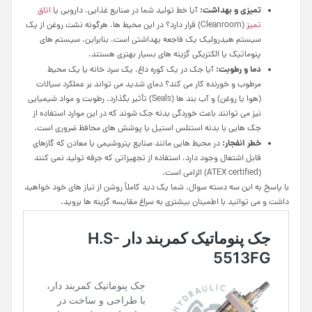
تمیزی و بهداشت:
آیا خط تولید شما در صنایع غذایی، دارویی یا
اتاق
تمیز
(Cleanroom) قرار دارد؟ در این محیط ها، هرگونه نشت روغن از یک
سیستم هیدرولیک یک فاجعه بهداشتی است. بنابراین، سیستم های
پنوماتیک یا الکتریکی گزینه های بسیار بهتری هستند.
دما و رطوبت:
آیا جک در یک کوره داغ، یک سرد خانه یا یک محیط
مرطوب و خورنده کار می کند؟ دمای شدید می تواند بر عملکرد سیالات
(هوا یا روغن) و آب بند ها (Seals) تأثیر بگذارد. رطوبت و مواد شیمیایی
نیز می توانند باعث خوردگی بدنه جک شوند که در این موارد استفاده از
جک هایی با بدنه استنلس استیل یا پوشش های محافظ ضروری است.
خطر انفجار:
در محیط هایی مانند صنایع پتروشیمی یا معادن که گازهای
قابل اشتعال وجود دارد، استفاده از تجهیزاتی که جرقه تولید نمی کنند
(ATEX certified) الزامی است.
با پاسخ به این سه دسته سوال، شما یک دید کاملاً روشن از نیاز های خود خواهید
داشت و می توانید با اطمینان بیشتری به سراغ مقایسه گزینه ها بروید.