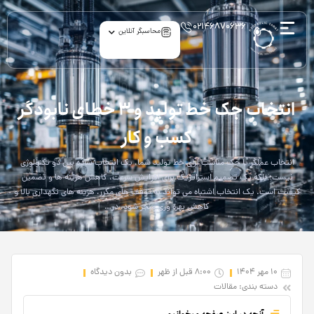
۰۲۱۴۶۸۷۰۶۳۶
محاسبگر آنلاین
article
انتخاب جک خط تولید و 3 خطای نابودگر
کسب و کار
انتخاب عملگر یا جک مناسب برای خط تولید شما، یک انتخاب ساده بین دو تکنولوژی
نیست؛ بلکه یک تصمیم استراتژیک برای افزایش سرعت، کاهش هزینه ها و تضمین
کیفیت است. یک انتخاب اشتباه می تواند به توقف های مکرر، هزینه های نگهداری بالا و
کاهش بهره وری منجر شود، در…
10 مهر 1404
8:00 قبل از ظهر
بدون دیدگاه
دسته بندی:
مقالات