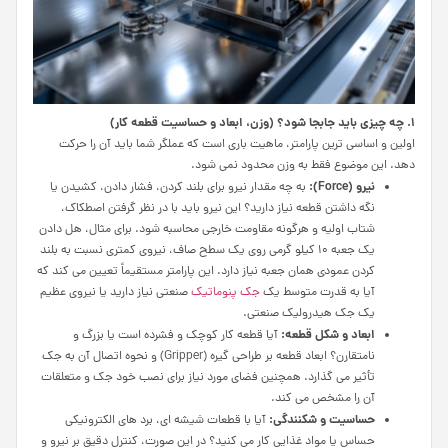
۱. چه چیزی باید جابجا شود؟ (وزن، ابعاد و حساسیت قطعه کار)
اولین و اساسی ترین پارامتر، ماهیت باری است که عملگر شما باید آن را حرکت
دهد. این موضوع فقط به وزن محدود نمی شود.
نیرو (
Force
):
به چه مقدار نیرو برای بلند کردن، فشار دادن، کشیدن یا
نگه داشتن قطعه نیاز دارید؟ این نیرو باید با در نظر گرفتن اصطکاک،
شتاب اولیه و هرگونه مقاومت خارجی محاسبه شود. برای مثال، هل دادن
یک جعبه ۱۰ کیلو گرمی روی یک سطح صاف، نیروی کمتری نسبت به بلند
کردن عمودی همان جعبه نیاز دارد. این پارامتر مستقیماً تعیین می کند که
آیا به قدرت متوسط یک
جک پنوماتیک
صنعتی نیاز دارید یا نیروی عظیم
یک جک هیدرولیک صنعتی.
ابعاد و شکل قطعه:
آیا قطعه کار کوچک و فشرده است یا بزرگ و
نامتقارن؟ ابعاد قطعه بر طراحی گیره (Gripper) و نحوه اتصال آن به جک
تأثیر می گذارد. همچنین فضای مورد نیاز برای نصب خود جک و متعلقات
آن را مشخص می کند.
حساسیت و شکنندگی:
آیا با قطعات شیشه ای، برد های الکترونیکی
حساس یا مواد غذایی کار می کنید؟ در این صورت، کنترل دقیق بر نیرو و