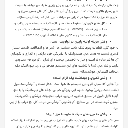
جک های پنوماتیک به دلیل تراکم پذیری و وزن پایین هوا، می توانند با سرعت
های بسیار بالایی حرکت کنند. این ویژگی آن ها را برای کار های بسیار سریع و
تکراری که نیاز به دقت موقعیت یابی در میانه مسیر ندارند، ایده آل می سازد.
مثال های کاربردی:
خطوط بسته بندی اتوماتیک، سیستم های پرتاب و
جدا سازی قطعات (Ejectors)، دستگاه های مونتاژ قطعات سبک، درب
های اتوماتیک صنعتی و مکانیزم های نشانه گذاری (Stamping).
وقتی
هزینه
اولیه
پایین
در
اولویت
است
:
به طور کلی، قطعات پنوماتیک مانند سیلندر ها، شیر ها و اتصالات، قیمت بسیار
کمتری نسبت به همتا های هیدرولیک یا الکتریکی خود دارند. راه اندازی و نگهداری
آن ها نیز ساده تر است و نیاز به تخصص پیچیده ای ندارد. اگر بودجه محدودی
دارید و نیاز های شما با قابلیت های این سیستم همخوانی دارد، پنوماتیک یک
انتخاب اقتصادی هوشمندانه است.
وقتی
تمیزی
و
بهداشت
یک
الزام
است
:
از آنجایی که سیال کاری این سیستم ها هوا است، خطر نشت و آلودگی محصول
(مانند نشت روغن) وجود ندارد. این ویژگی حیاتی، جک های پنوماتیک را به تنها
گزینه قابل قبول در صنایع غذایی، دارویی، تولید تجهیزات پزشکی و الکترونیک
تبدیل کرده است. در این صنایع، کوچکترین آلودگی می تواند کل بچ تولید را از بین
ببرد.
وقتی
به
نیرو های
سبک
تا
متوسط
نیاز
دارید
:
سیستم های پنوماتیک برای کاربرد هایی که نیاز به نیروی عظیم ندارند، فوق العاده
کارآمد هستند. آن ها می توانند نیرو هایی از چند نیوتن تا چندین کیلو نیوتن