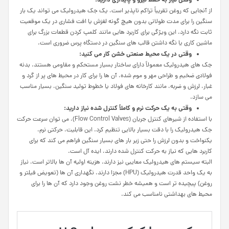
وقتی
نیاز
به
حفظ
نیرو
و
پایداری
دارید
:
از آنجایی که روغن تقریباً تراکم ناپذیر است، یک جک هیدرولیک می تواند یک بار
سنگین را برای مدت طولانی بدون هیچ گونه لغزش یا افت فشاری در یک موقعیت
ثابت نگه دارد. این ویژگی برای کاربرد هایی مانند کلمپ کردن قطعات بزرگ برای
ماشین کاری یا نگه داشتن قالب های سنگین در دستگاه پرس ضروری است.
وقتی
در
یک
محیط
صنعتی
خشن
کار
می کنید
:
جک های هیدرولیک معمولاً دارای ساختار بسیار مستحکم و مقاومی هستند. بدنه
فولادی ضخیم و طراحی مهر و موم شده، آن ها را برای کار در محیط های پر از گرد و
غبار، لرزش و ضربه، مانند کارخانه های فولاد یا خطوط تولید سنگین، بسیار مناسب
می سازد.
وقتی
به
یک
حرکت
نرم
و
کاملاً
کنترل شده
نیاز
دارید
:
با استفاده از شیرهای کنترل جریان (Flow Control Valves)، می توان سرعت حرکت
جک هیدرولیک را با دقت بسیار بالایی تنظیم کرد. این قابلیت، حرکتی نرم،
یکنواخت و بدون لرزش را حتی زیر بار های بسیار سنگین فراهم می کند که برای
کاربرد هایی که نیاز به حرکت کنترل شده دارند، ایده آل است.
البته سیستم های هیدرولیک معایبی نیز دارند. هزینه اولیه آن ها بالاتر است، نیاز
به یک واحد قدرت هیدرولیک (HPU) مجزا دارند، نگهداری آن ها (تعویض فیلتر و
روغن) پیچیده تر است و همیشه خطر نشت روغن وجود دارد که آن ها را برای
محیط های بهداشتی نامناسب می کند.