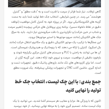
گاهی اوقات، نیاز شما فراتر از سرعت یا قدرت است و به “دقت مطلق” و “کنترل
هوشمند” می رسد. در چنین شرایطی، انتخاب جک خط تولید شما باید به سمت
گزینه های الکترومکانیکی برود. اگر در پروژه خود به کنترل کامل موقعیت (توقف
دقیق در نقاط دلخواه مسیر)، برنامه ریزی پروفایل های حرکتی پیچیده (تغییر سرعت
و شتاب در حین حرکت) و تکرارپذیری با دقت میکرومتری نیاز دارید، باید به سراغ
جک های الکتریکی (مانند سروو موتورها یا استپر موتورها) بروید.
این عملگرها با ترکیب یک موتور الکتریکی دقیق و یک مکانیزم انتقال حرکت (مانند
بال اسکرو)، کنترلی را ارائه می دهند که با پنوماتیک و هیدرولیک غیرممکن است.
آن ها می توانند به راحتی با PLC و سیستم های کنترل مرکزی یکپارچه شوند و
بازخورد دقیقی از موقعیت، سرعت و نیروی خود ارائه دهند. این گزینه گران تر
است، اما برای کاربردهای های تک مانند بازوهای رباتیک دقیق، تجهیزات تست و
اندازه گیری، ماشین آلات CNC و تجهیزات پزشکی پیشرفته، یک ضرورت مطلق
است.
جمع بندی: با این چک لیست، انتخاب جک خط
تولید را نهایی
کنید
اکنون که با ویژگی ها، مزایا و معایب هر سیستم آشنا شدید، می توانید با یک
چک لیست ساده، تصمیم گیری خود را به مرحله نهایی برسانید. از خود بپرسید