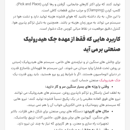
تولید کنند که برای اکثر کارهای جابجایی، گرفتن و رها کردن (Pick and Place)،
کلمپ کردن (Clamping) و مرتب سازی قطعات کافی است.
با این حال، به یاد داشته باشید که هوای فشرده هزینه تولید دارد و نشت هوا در
سیستم می تواند به مرور زمان هزینه بر باشد. همچنین به دلیل تراکم پذیری هوا،
کنترل دقیق موقعیت در نقاط میانی کورس جک دشوار است.
کاربرد هایی که فقط از عهده جک هیدرولیک
صنعتی بر می آید
برای چالش های سنگین تر و نیازمندی های خاص، سیستم های هیدرولیک (مبتنی
بر روغن تحت فشار) وارد میدان می شوند. این سیستم ها قهرمانان بلامنازع قدرت
در دنیای اتوماسیون هستند. اگر با شرایط زیر رو برو هستید، باید روی قدرت یک
جک هیدرولیک
صنعتی حساب کنید.
وقتی
با
وزنه های
بسیار
سنگین
سر
و
کار
دارید
:
به لطف اصل پاسکال و تراکم ناپذیری روغن، سیستم های هیدرولیک می توانند
نیرو های فوق العاده عظیمی را در یک پکیج نسبتاً فشرده تولید کنند؛ نیرو هایی
که سیستم های پنوماتیک و حتی الکتریکی خواب آن را هم نمی بینند.
مثال های کاربردی:
دستگاه های پرس صنعتی برای شکل دهی فلزات، بالابر
های سنگین، گیوتین های برش ورق فلزی، ماشین آلات تزریق پلاستیک،
تجهیزات راه سازی و معدن، و هر کاربردی که نیاز به چند تن نیرو دارد.