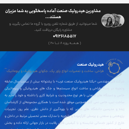
مشاورین هیدرولیک صنعت آماده پاسخگویی به شما عزیزان
هستند...
شما میتوانید از طریق شماره تلفن روبرو با گروه ما تماس بگیرید و
مشاوره رایگان دریافت کنید.
09126185517
( هـمــه روزه ۸ تــا ۲۰ )
هیدرولیک صنعت
طراحی، ساخت و تعمیرات انواع پاور پک، جکهای هیدرولیک و پنوماتیک
شرکت فنی مهندسی «یکتا هیدرولیک صنعت غرب» با پشتوانه بیش از بیست سال سابقه
وتجربه در زمینۀ طراحی و ساخت انواع سیستم‌ها و جک های هیدرولیکی و پنوماتیکی
خاص و دستگاه های صنعتی با هر نوع محدودیت و شرایط کاری را داشته و خود را ملزم به
ساخت تیپ خاص نمی کند همچنین موفق شده است با همکاری مجموعه‌ای از کارشناسان
زبده و مدرسین دانشگاه های معتبر که با بهره‌گیری از دانش نظری، علم روز، تجربیات
پژوهشی و صنعتی و پرسنلی کارآزموده و باتجربه با مدارک معتبر تحصیلی مرتبط در داخل و
خارج از کشور خدماتی شایسته و با کیفیتی قابل رقابت در بازار جهانی ارائه داده و بخش