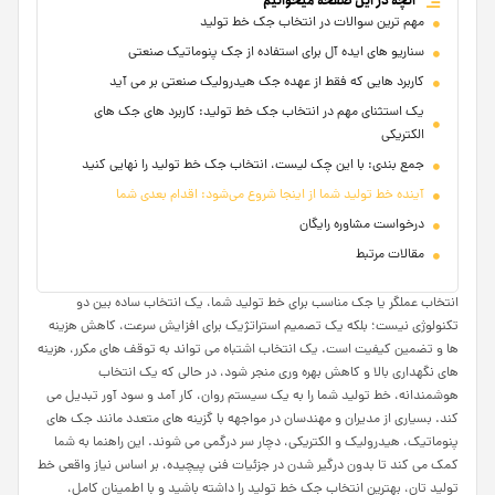
آنچه در این صفحه میخوانیم
مهم ترین سوالات در انتخاب جک خط تولید
سناریو های ایده آل برای استفاده از جک پنوماتیک صنعتی
کاربرد هایی که فقط از عهده جک هیدرولیک صنعتی بر می آید
یک استثنای مهم در انتخاب جک خط تولید: کاربرد های جک های
الکتریکی
جمع بندی: با این چک لیست، انتخاب جک خط تولید را نهایی کنید
آینده خط تولید شما از اینجا شروع می‌شود: اقدام بعدی شما
درخواست مشاوره رایگان
مقالات مرتبط
انتخاب عملگر یا جک مناسب برای خط تولید شما، یک انتخاب ساده بین دو
تکنولوژی نیست؛ بلکه یک تصمیم استراتژیک برای افزایش سرعت، کاهش هزینه
ها و تضمین کیفیت است. یک انتخاب اشتباه می تواند به توقف های مکرر، هزینه
های نگهداری بالا و کاهش بهره وری منجر شود، در حالی که یک انتخاب
هوشمندانه، خط تولید شما را به یک سیستم روان، کار آمد و سود آور تبدیل می
کند. بسیاری از مدیران و مهندسان در مواجهه با گزینه های متعدد مانند جک های
پنوماتیک، هیدرولیک و الکتریکی، دچار سر درگمی می شوند. این راهنما به شما
کمک می کند تا بدون درگیر شدن در جزئیات فنی پیچیده، بر اساس نیاز واقعی خط
تولید تان، بهترین انتخاب جک خط تولید را داشته باشید و با اطمینان کامل،