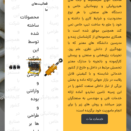
ساخت انواع سیستم‌ها و جک های
فعالیت‌های
هیدرولیکی و پنوماتیکی خاص و
وتجربه
کاری
ما
دستگاه های صنعتی با هر نوع
در
این
محصولات
محدودیت و شرایط کاری را داشته و
زمینۀ
شرکت
خود را ملزم به ساخت تیپ خاص نمی
ساخته
کند همچنین موفق شده است با
طراحی
و
شده
همکاری مجموعه‌ای از کارشناسان زبده و
و
همچنین
توسط
مدرسین دانشگاه های معتبر که با
ساخت
مراودت
بهره‌گیری از دانش نظری، علم روز،
این
تجربیات پژوهشی و صنعتی و پرسنلی
انواع
و
شرکت
کارآزموده و باتجربه با مدارک معتبر
سیستم‌ها
همکاری
با
تحصیلی مرتبط در داخل و خارج از کشور
و
مستمر
خدماتی شایسته و با کیفیتی قابل
گارانتی
رقابت در بازار جهانی ارائه داده و بخش
جک
با
و
بزرگی از نیاز داخلی صنعت کشور را در
های
بزرگترین
وارانتی
این زمینه تامین نمایدو آماده ارائه
هیدرولیکی
کارخانه‌های
خدمات فنی و مهندسی به صنعتگران
بوده
عزیز میباشد و روش های زیر را برای
و
کشور
و
انجام ماموریت خود برگزیده است:
پنوماتیکی
در
طراحی
خدمات ما
خاص
صنایع
ها بر
و
سنگین