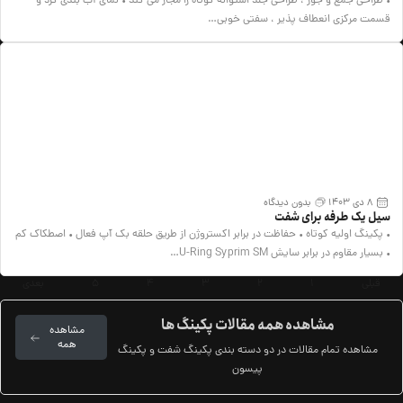
• طراحی جمع و جور ، طراحی جلد استوانه کوتاه را مجاز می کند • نمای آب بندی گرد و
قسمت مرکزی انعطاف پذیر ، سفتی خوبی…
8 دی 1403
بدون دیدگاه
سیل یک طرفه برای شفت
• پکینگ اولیه کوتاه • حفاظت در برابر اکستروژن از طریق حلقه بک آپ فعال • اصطکاک کم
• بسیار مقاوم در برابر سایش U-Ring Syprim SM…
قبلی
1
2
3
4
5
بعدی
مشاهده همه مقالات پکینگ ها
مشاهده
همه
مشاهده تمام مقالات در دو دسته بندی پکینگ شفت و پکینگ
پیسون