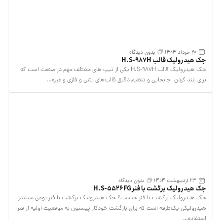
20 خرداد 1404
بدون دیدگاه
جک هیدرولیک قالب H.S-987H
جک هیدرولیک قالب H.S-987H یکی از تیپ های مختلف مهم در صنعت است که
برای بلند کردن، جابجایی و تنظیم دقیق قالب‌های بتنی و فلزی و غیره…
23 اردیبهشت 1404
بدون دیدگاه
جک هیدرولیک برگشت با فنر H.S-5526FG
جک هیدرولیک برگشت با فنر چیست؟ جک هیدرولیک برگشت با فنر نوعی سیلندر
هیدرولیکی یک‌طرفه است که برای بازگشت خودکار پیستون به موقعیت اولیه از فنر
استفاده…