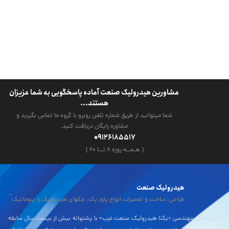
مشاورین هیدرولیک صنعت آماده پاسخگویی به شما عزیزان
هستند...
شما میتوانید از طریق شماره تلفن روبرو با گروه ما تماس بگیرید و
مشاوره رایگان دریافت کنید.
09126185517
( هـمــه روزه ۸ تــا ۲۰ )
هیدرولیک صنعت
طراحی، ساخت و تعمیرات انواع پاور پک، جکهای هیدرولیک و پنوماتیک
شرکت فنی مهندسی «یکتا هیدرولیک صنعت غرب» با پشتوانه بیش از بیست سال سابقه