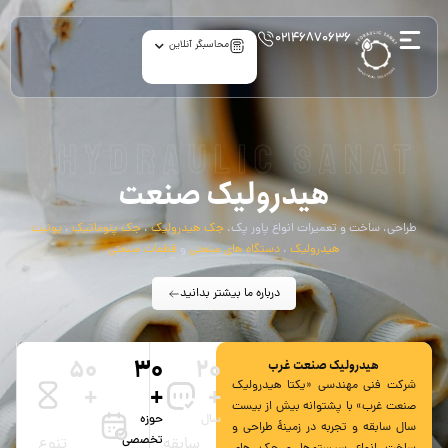
۰۲۱۴۶۸۷۰۶۳۶
محاسبگر آنلاین
hydraulic sanat
هیدرولیک صنعت
طراحی، ساخت و تعمیرات انواع پاور پک،
جک هیدرولیک
،
جک پنوماتیک
،
یونیت
هیدرولیک
،
دستگاه های صنعتی
و
قطعات صنعتی
درباره ما بیشتر بدانید
50
30
20
هیدرولیک صنعت غرب
شرکت فنی مهندسی «یکتا هیدرولیک
+
+
+
صنعت غرب» با پشتوانه بیش از بیست
سال
حوزه‌
محصول
سال سابقه و تجربه در زمینۀ طراحی و
تخصصی
سابقه
تنوع