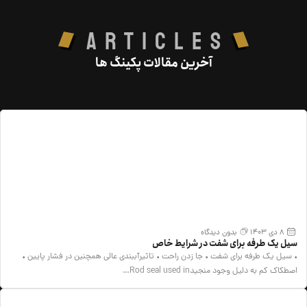
Articles
آخرین مقالات پکینگ ها
8 دی 1403
بدون دیدگاه
سیل یک طرفه برای شفت در شرایط خاص
• سیل یک طرفه برای شفت • جا زدن راحت • تاثیرآببندی عالی همچنین در فشار پایین •
اصطکاک کم به دلیل وجود منجیدRod seal used in…