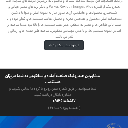
از دیگر افتخارات این شرکت شناخت تیپ‌ها و محصولات بزرگترین شرکت‌های سازندۀ جک
هیدرولیک از قبیل: Parker, Rexroth, hunger,, Atos و دیگر برندهای معتبر جهانی و
شبیه‌سازی محصولات و جایگزینی آن‌ها بدون نیاز به نمونۀ اصلی و تنها با داشتن
مشخصات اصلی محصول و همچنین تجزیه و تحلیل معایب سیستم های فعلی بوده و با
عیب یابی طراحی ها و تغییرات منطقی ،عمر مفید سیستم ها را بالا ببرد ضمنا ساخت بر
اساس نمونه سیستم ها، و با عمل مهندسی معکوس، ساخت طبق نقشه های ارسالی را
قادر می باشد.
درخواست مشاوره
مشاورین هیدرولیک صنعت آماده پاسخگویی به شما عزیزان
هستند...
شما میتوانید از طریق شماره تلفن روبرو با گروه ما تماس بگیرید و
مشاوره رایگان دریافت کنید.
09126185517
( هـمــه روزه ۸ تــا ۲۰ )