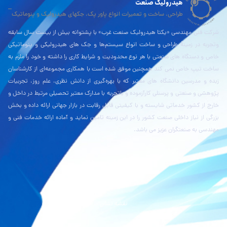
هیدرولیک صنعت
طراحی، ساخت و تعمیرات انواع پاور پک، جکهای هیدرولیک و پنوماتیک
شرکت فنی مهندسی «یکتا هیدرولیک صنعت غرب» با پشتوانه بیش از بیست سال سابقه
وتجربه در زمینۀ طراحی و ساخت انواع سیستم‌ها و جک های هیدرولیکی و پنوماتیکی
خاص و دستگاه های صنعتی با هر نوع محدودیت و شرایط کاری را داشته و خود را ملزم به
ساخت تیپ خاص نمی کند همچنین موفق شده است با همکاری مجموعه‌ای از کارشناسان
زبده و مدرسین دانشگاه های معتبر که با بهره‌گیری از دانش نظری، علم روز، تجربیات
پژوهشی و صنعتی و پرسنلی کارآزموده و باتجربه با مدارک معتبر تحصیلی مرتبط در داخل و
خارج از کشور خدماتی شایسته و با کیفیتی قابل رقابت در بازار جهانی ارائه داده و بخش
بزرگی از نیاز داخلی صنعت کشور را در این زمینه تامین نماید و آماده ارائه خدمات فنی و
مهندسی به صنعتگران عزیز می باشد.
نقشه بلد
نقشه نشان