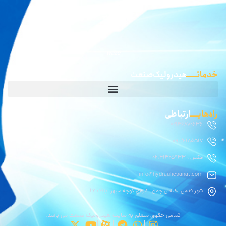
گوگل مپ
waze
خدماتـــــ
هیدرولیک صنعت
راه‌هایــــ
ارتباطی
02146870636
09126185517
فکس : 02141425933
info@hydraulicsanat.com
شهر قدس. خیابان چمن. انتهای کوچه سپهر. پلاک ۲۶
تمامی حقوق متعلق به سایت هیدرولیک صنعت می باشد.