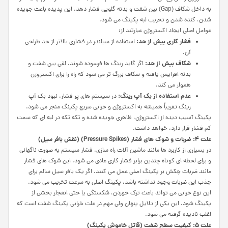
به داخل شکاف (Gap) بین شفت و بدنه گلویی فشار دهد. این پدیده باعث جویده
شدن، کنده شدن و تخریب لبه پکینگ می شود.
عوامل اصلی ایجاد اکستروژن عبارتند از:
فشار کاری بیش از حد:
استفاده از سیلندر در فشاری بالاتر از حد طراحی
آن.
شکاف بیش از حد:
اگر گاید رینگ ها فرسوده شوند، لقی بین شفت و
بدنه افزایش یافته و شکاف بزرگ تر می شود که راه را برای اکستروژن
هموار می کند.
عدم استفاده از بک آپ رینگ:
در سیستم های پر فشار، نبود بک آپ
رینگ تقریباً همیشه به اکستروژن و خرابی سریع پکینگ منجر می شود.
پکینگ آسیب دیده از اکستروژن، ظاهری جویده شده و تکه تکه در لبه ای که سمت
کم فشار قرار دارد، خواهد داشت.
علت 4: ضربات و شوک های فشار (
Pressure Spikes
) (نقش بافر سیل)
در بسیاری از کاربرد ها مانند ماشین آلات راه سازی، فشار سیستم به صورت ناگهانی
و برای لحظه ای کوتاه چندین برابر فشار کاری عادی می شود. این شوک های فشار
مانند ضربات چکش بر پکینگ اصلی عمل می کنند. اگر یک بافر سیل سالم برای
جذب این ضربات وجود نداشته باشد، پکینگ اصلی به سرعت تخریب می شود.
این نوع خرابی می تواند باعث ترک خوردن، شکستگی یا حتی انفجار بخشی از
پکینگ شود. این یکی از دلایل پنهان ولی مهم در علت خرابی پکینگ شفت است که
اغلب نادیده گرفته می شود.
علت 5: کیفیت سطح شفت (قاتل خاموش پکینگ)