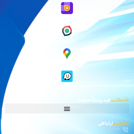
نقشه بلد
نقشه نشان
گوگل مپ
waze
خدماتـــــ
هیدرولیک صنعت
راه‌هایــــ
ارتباطی
02146870636