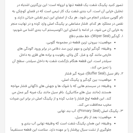
تصور کنید پکینگ شفت یک قطعه تنها و ایزوله است؛ این بزرگترین اشتباه در
تحلیل خرابی آن است. آب بندی شفت یک کار تیمی است که در فضای کوچکی به
نام گلویی سیلندر انجام می شود. هر یک از اعضای این تیم نقشی حیاتی دارند و
نقص در عملکرد هر کدام، فشار مضاعفی بر پکینگ اصلی وارد کرده و در نهایت منجر
به خرابی آن می شود. در ادامه با اعضای این اکوسیستم آب بندی آشنا می شویم:
1. گردگیر (Wiper Seal): خط مقدم دفاع
موقعیت: بیرونی ترین قطعه در مجموعه گلویی.
وظیفه: گردگیر اولین و مهم ترین سد دفاعی در برابر ورود آلودگی های
خارجی مانند گرد و غبار، گل ولای، رطوبت و براده های فلزی به داخل
سیلندر است. این قطعه هنگام بازگشت شفت به داخل سیلندر، سطح آن
را تمیز می کند.
2. بافر سیل (Buffer Seal): ضربه گیر فشار
موقعیت: بین گردگیر و پکینگ اصلی.
وظیفه: در سیستم هایی که با شوک ها و جهش های ناگهانی فشار مواجه
هستند (مانند بیل های مکانیکی)، بافر سیل مانند یک ضربه گیر عمل می
کند. این قطعه اوج فشار را جذب کرده و از پکینگ اصلی در برابر این ضربات
مخرب محافظت می کند.
3. پکینگ اصلی (Primary Seal): آب بند نهایی
موقعیت: بعد از بافر سیل.
وظیفه: این همان پکینگ شفت است که وظیفه نهایی آب بندی و
جلوگیری از نشت سیال پرفشار را بر عهده دارد. سلامت این قطعه مستقیماً