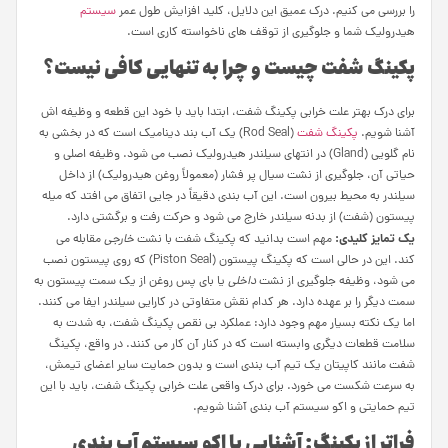
را بررسی می کنیم. درک عمیق این دلایل، کلید افزایش طول عمر
سیستم
هیدرولیک شما و جلوگیری از توقف های ناخواسته کاری است.
پکینگ شفت چیست و چرا به تنهایی کافی نیست؟
برای درک بهتر علت خرابی پکینگ شفت، ابتدا باید با خود این قطعه و وظیفه اش
آشنا شویم.
پکینگ شفت
(Rod Seal) یک آب بند دینامیک است که در بخشی به
نام گلویی (Gland) در انتهای سیلندر هیدرولیک نصب می شود. وظیفه اصلی و
حیاتی آن، جلوگیری از نشت سیال پر فشار (معمولاً روغن هیدرولیک) از داخل
سیلندر به محیط بیرون است. این آب بندی دقیقاً در جایی اتفاق می افتد که میله
پیستون (شفت) از بدنه سیلندر خارج می شود و حرکت رفت و برگشتی دارد.
یک تمایز کلیدی:
مهم است بدانید که پکینگ شفت با نشت
خارجی
مقابله می
کند. این در حالی است که پکینگ پیستون (Piston Seal) که روی پیستون نصب
می شود، وظیفه جلوگیری از نشت
داخلی
یا بای پس روغن از یک سمت پیستون به
سمت دیگر را بر عهده دارد. هر کدام نقش متفاوتی در کارایی سیلندر ایفا می کنند.
اما یک نکته بسیار مهم وجود دارد: عملکرد بی نقص پکینگ شفت، به شدت به
سلامت قطعات دیگری وابسته است که در کنار آن کار می کنند. در واقع، پکینگ
شفت مانند کاپیتان یک تیم آب بندی است و بدون حمایت سایر اعضای تیمش،
به سرعت شکست می خورد. برای درک واقعی علت خرابی پکینگ شفت، باید با این
تیم حمایتی و اکو سیستم آب بندی آشنا شویم.
فراتر از پکینگ: آشنایی با اکو سیستم آب بندی