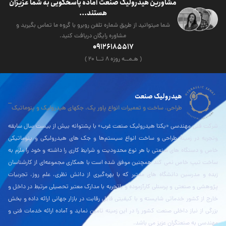
مشاورین هیدرولیک صنعت آماده پاسخگویی به شما عزیزان
هستند...
شما میتوانید از طریق شماره تلفن روبرو با گروه ما تماس بگیرید و
مشاوره رایگان دریافت کنید.
09126185517
( هـمــه روزه ۸ تــا ۲۰ )
هیدرولیک صنعت
طراحی، ساخت و تعمیرات انواع پاور پک، جکهای هیدرولیک و پنوماتیک
شرکت فنی مهندسی «یکتا هیدرولیک صنعت غرب» با پشتوانه بیش از بیست سال سابقه
وتجربه در زمینۀ طراحی و ساخت انواع سیستم‌ها و جک های هیدرولیکی و پنوماتیکی
خاص و دستگاه های صنعتی با هر نوع محدودیت و شرایط کاری را داشته و خود را ملزم به
ساخت تیپ خاص نمی کند همچنین موفق شده است با همکاری مجموعه‌ای از کارشناسان
زبده و مدرسین دانشگاه های معتبر که با بهره‌گیری از دانش نظری، علم روز، تجربیات
پژوهشی و صنعتی و پرسنلی کارآزموده و باتجربه با مدارک معتبر تحصیلی مرتبط در داخل و
خارج از کشور خدماتی شایسته و با کیفیتی قابل رقابت در بازار جهانی ارائه داده و بخش
بزرگی از نیاز داخلی صنعت کشور را در این زمینه تامین نماید و آماده ارائه خدمات فنی و
مهندسی به صنعتگران عزیز می باشد.