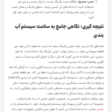
نصب صحیح:
هنگام نصب پکینگ جدید، از ابزار مناسب و غیر تیز
استفاده کنید تا به لبه های آن آسیبی نرسد. سطح پکینگ و محل نصب
آن را با روغن هیدرولیک تمیز آغشته کنید تا به راحتی در جای خود قرار
گیرد.
نتیجه گیری: نگاهی جامع به سلامت سیستم آب
بندی
همانطور که دیدیم، علت خرابی پکینگ شفت به ندرت به ضعف ذاتی خود این
قطعه مربوط می شود. در بیشتر موارد، خرابی پکینگ یک نشانه است، نه خود
بیماری. این نشانه به ما می گوید که یکی دیگر از اجزای اکو سیستم آب بندی
گلویی وظیفه اش را به درستی انجام نداده است.
موفقیت آب بندی شفت، در گرو سلامت کل سیستم گلویی است. از گردگیر که خط
مقدم دفاع است تا گاید رینگ که تراز و پایداری را حفظ می کند، هر قطعه نقشی
غیرقابل جایگزین دارد. با سرمایه گذاری روی یک مجموعه کامل آب بندی (Seal Kit)
و توجه به چک لیست پیشگیری، می توانید از هزینه های سنگین تعمیرات مکرر،
توقف دستگاه و آسیب های زیست محیطی ناشی از نشت روغن جلوگیری کنید. به
جای درمان علائم، ریشه مشکل را هدف قرار دهید.
برای دریافت مشاوره تخصصی در خصوص تحلیل خرابی آب بند ها و انتخاب
مجموعه آب بندی کامل و بهینه برای سیستم هیدرولیک خود، با متخصصان ما در
تماس
باشید. ما به شما کمک می کنیم تا طول عمر و کارایی تجهیزات خود را به