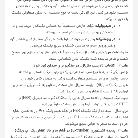
یکی از شایع‌ترین دلایل، خرابی گرد گیر به عنوان خط اول دفاع است. وقتی این
قطعه فرسوده یا پاره می‌شود، ذرات ساینده مانند گرد و خاک و رطوبت به داخل
سیستم نفوذ می‌کنند. این آلودگی بسته به نوع سیستم، به شکل متفاوتی پکینگ
را تخریب می‌کند:
در هیدرولیک:
ذرات خارجی مستقیماً لبه حساس پکینگ را می‌سایند و با
آلوده کردن روغن، به کل سیستم آسیب می‌رسانند.
در پنوماتیک:
رطوبت موجود در هوا باعث خوردگی سطوح فلزی شده و گرد
و غبار ورودی منجر به سایش خشک و سریع پکینگ می‌شود.
نحوه تشخیص:
خرابی ناشی از آلودگی معمولاً با خراش‌ های ریز و موازی روی سطح
شفت و ظاهر ساییده شده پکینگ قابل شناسایی است.
علت 2 : انتخاب نادرست متریال: هر جنگجو برای میدان نبرد خود
جنس پکینگ باید با نوع سیستم (هیدرولیک یا پنوماتیک) همخوانی داشته
باشد. چالش‌ های هر سیستم متفاوت است و نیاز به متریال خاص خود دارد:
هیدرولیک (فشار بالا): نیازمند متریال‌ های سخت و مقاوم به اکستروژن مانند پلی‌
اورتان (PU) است تا فشار و سایش را تحمل کند.
پنوماتیک (سرعت بالا): به متریال‌ هایی با اصطکاک کم مانند نیتریل (NBR) یا
PTFE نیاز دارد تا از تولید گرما و سایش خشک جلوگیری شود.
برای مثال، استفاده از یک پکینگ NBR در جک هیدرولیک ۴۰۰ بار به همان اندازه
اشتباه است که یک پکینگ سخت PU را در یک عملگر سریع پنوماتیک به کار ببریم؛
هر دو انتخاب منجر به خرابی سریع می‌شوند.
علت 3: پدیده اکستروژن (
Extrusion
) در فشار های بالا (نقش بک آپ رینگ)
اکستروژن زمانی رخ می دهد که فشار سیستم آنقدر بالا باشد که مواد نرم پکینگ را