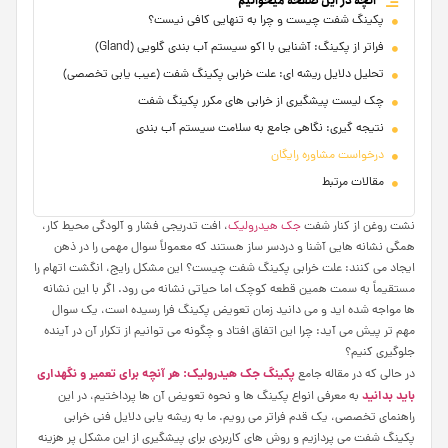
آنچه در این صفحه میخوانیم
پکینگ شفت چیست و چرا به تنهایی کافی نیست؟
فراتر از پکینگ: آشنایی با اکو سیستم آب بندی گلویی (Gland)
تحلیل دلایل ریشه ای: علت خرابی پکینگ شفت (عیب یابی تخصصی)
چک لیست پیشگیری از خرابی های مکرر پکینگ شفت
نتیجه گیری: نگاهی جامع به سلامت سیستم آب بندی
درخواست مشاوره رایگان
مقالات مرتبط
نشت روغن از کنار شفت
جک هیدرولیک
، افت تدریجی فشار و آلودگی محیط کار،
همگی نشانه هایی آشنا و دردسر ساز هستند که معمولاً سوال مهمی را در ذهن
ایجاد می کنند: علت خرابی پکینگ شفت چیست؟ این مشکل رایج، انگشت اتهام را
مستقیماً به سمت همین قطعه کوچک اما حیاتی نشانه می رود. اگر با این نشانه
ها مواجه شده اید و می دانید زمان تعویض پکینگ فرا رسیده است، یک سوال
مهم تر پیش می آید: چرا این اتفاق افتاد و چگونه می توانیم از تکرار آن در آینده
جلوگیری کنیم؟
پکینگ جک هیدرولیک: هر آنچه برای تعمیر و نگهداری
در حالی که در مقاله جامع
باید بدانید
به معرفی انواع پکینگ ها و نحوه تعویض آن ها پرداختیم، در این
راهنمای تخصصی، یک قدم فراتر می رویم. ما به ریشه یابی دلایل فنی خرابی
پکینگ شفت می پردازیم و روش های کاربردی برای پیشگیری از این مشکل پر هزینه