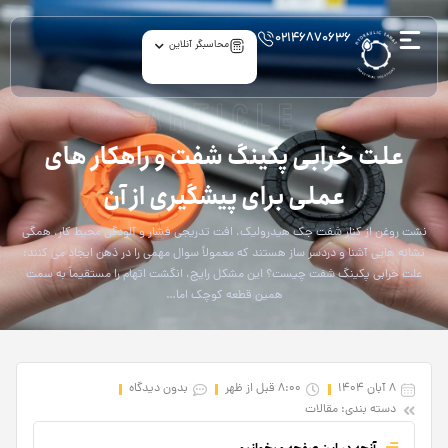
۰۲۱۴۶۸۷۰۶۳۶
محاسبگر آنلاین
article
علت خرابی پکینگ شفت و راهکار های
عملی برای پیشگیری از آن
نشت روغن از کنار شفت جک هیدرولیک، افت تدریجی فشار و آلودگی محیط کار، همگی
نشانه هایی آشنا و دردسر ساز هستند که معمولاً سوال مهمی را در ذهن ایجاد می کنند:
علت خرابی پکینگ شفت چیست؟ این مشکل رایج، انگشت اتهام را مستقیماً به سمت
همین قطعه کوچک اما…
8 آبان 1404
8:00 قبل از ظهر
بدون دیدگاه
دسته بندی:
مقالات