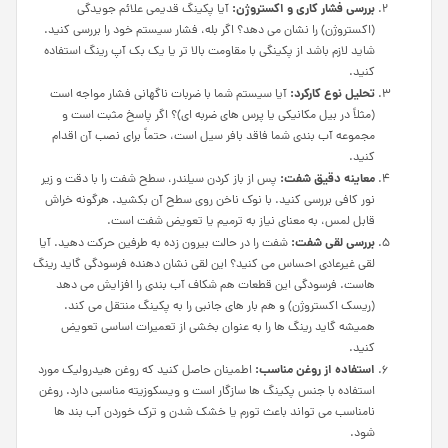
بررسی فشار کاری و اکستروژن:
آیا پکینگ قدیمی علائم جویدگی
(اکستروژن) را نشان می دهد؟ اگر بله، فشار سیستم خود را بررسی کنید.
شاید لازم باشد از پکینگی با مقاومت بالا تر یا یک بک آپ رینگ استفاده
کنید.
تحلیل نوع کارکرد:
آیا سیستم شما با ضربات ناگهانی فشار مواجه است
(مثلاً در بیل مکانیکی یا پرس های ضربه ای)؟ اگر پاسخ مثبت است و
مجموعه آب بندی شما فاقد بافر سیل است، حتماً برای نصب آن اقدام
کنید.
معاینه دقیق شفت:
پس از باز کردن سیلندر، سطح شفت را با دقت و زیر
نور کافی بررسی کنید. با نوک ناخن روی سطح آن بکشید. هرگونه خراش
قابل لمس، به معنای نیاز به ترمیم یا تعویض شفت است.
بررسی لقی شفت:
شفت را در حالت بیرون زده به طرفین حرکت دهید. آیا
لقی غیرعادی احساس می کنید؟ این لقی نشان دهنده فرسودگی گاید رینگ
هاست. فرسودگی این قطعات هم شکاف آب بندی را افزایش می دهد
(ریسک اکستروژن) و هم بار های جانبی را به پکینگ منتقل می کند.
همیشه گاید رینگ ها را به عنوان بخشی از تعمیرات اساسی تعویض
کنید.
استفاده از روغن مناسب:
اطمینان حاصل کنید که روغن هیدرولیک مورد
استفاده با جنس پکینگ ها سازگار است و ویسکوزیته مناسبی دارد. روغن
نامناسب می تواند باعث تورم یا خشک شدن و ترک خوردن آب بند ها
شود.