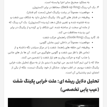
به عملکرد صحیح سایر اجزا وابسته است.
4. بک آپ رینگ (Back-up Ring): محافظ در برابر اکستروژن
موقعیت: معمولاً در پشت پکینگ اصلی (سمت کم فشار).
وظیفه: در فشار های کاری بالا، پکینگ تمایل دارد به شکاف بین شفت و
بدنه فشرده شده و تغییر شکل دهد (پدیده اکستروژن). بک آپ رینگ که
از ماده ای سخت تر ساخته شده، این شکاف را پر کرده و از پکینگ در برابر
این پدیده محافظت می کند.
5. گاید رینگ (Guide Ring): راهنمای حرکت شفت
موقعیت: معمولاً در داخلی ترین بخش گلویی.
وظیفه: این حلقه های راهنما، شفت را در مرکز سیلندر نگه داشته و از
تماس فلز با فلز بین شفت و گلویی جلوگیری می کنند. آن ها بار های جانبی
را جذب کرده و حرکت روان و هم تراز شفت را تضمین می کنند.
حالا که با این تیم آشنا شدیم، می توانیم با دیدی باز تر به سراغ تحلیل علت خرابی
پکینگ شفت برویم. در اغلب موارد، مشکل از خود پکینگ نیست، بلکه از یکی از
اعضای تیم پشتیبانی آن است.
تحلیل دلایل ریشه ای: علت خرابی پکینگ شفت
(عیب یابی تخصصی)